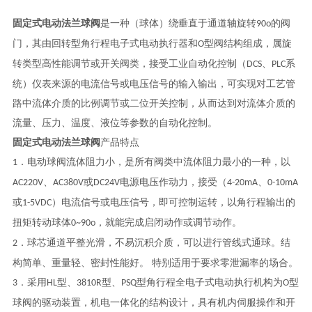
固定式电动
法兰
球阀
是一种（球体）绕垂直于通道轴旋转
的阀
90o
门，其由回转型角行程电子式电动执行器和
型阀结构组成，属旋
O
转类型高性能调节或开关阀类，接受工业自动化控制（
、
系
DCS
PLC
统）仪表来源的电流信号或电压信号的输入输出，可实现对工艺管
路中流体介质的比例调节或二位开关控制，从而达到对流体介质的
流量、压力、温度、液位等参数的自动化控制。
固定式电动
法兰
球阀
产品特点
．
电动球阀
流体阻力小，是所有阀类中流体阻力最小的一种，以
1
、
或
电源电压作动力，接受（
、
AC220V
AC380V
DC24V
4-20mA
0-10mA
或
）电流信号或电压信号，即可控制运转，以角行程输出的
1-5VDC
扭矩转动球体
，就能完成启闭动作或调节动作。
0~90o
．球芯通道平整光滑，不易沉积介质，可以进行管线式通球。结
2
构简单、重量轻、密封性能好。 特别适用于要求零泄漏率的场合。
．采用
型、
型、
型角行程全电子式电动执行机构为
型
3
HL
3810R
PSQ
O
球阀的驱动装置，机电一体化的结构设计，具有机内伺服操作和开