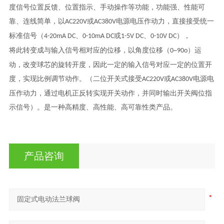
度信号位置反馈、位置指示、手动操作等功能，功能强、性能可
靠、连线简单，以
或
电源电压作动力，直接接受统一
AC220V
AC380V
标准信号（
、
或
、
），
4-20mA DC
0-10mA DC
1-5V DC
0-10V DC
将此转变成与输入信号相对应的位移，以角度位移（
）运
0~90o
动，改变球芯的旋转开度，因此一定的输入信号对应一定的位置开
度，实现比例调节动作。（二位开关式接受
或
电源电
AC220V
AC380V
压作动力，通过电机正反转实现开关动作，并同时输出开关阀位指
示信号）。是一种高精度、高性能、高可靠性类产品。
产品咨询