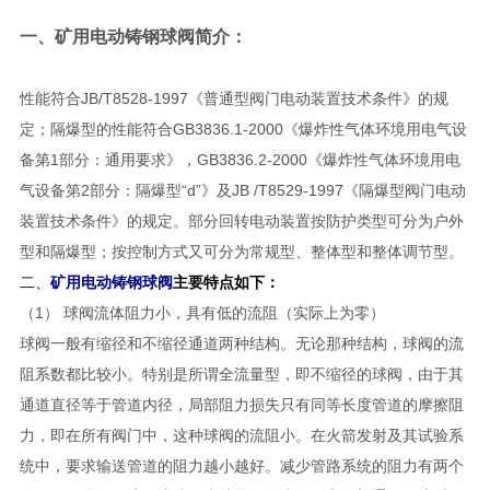
一、
矿用电动铸钢球阀
简介：
性能符合JB/T8528-1997《普通型阀门电动装置技术条件》的规
定；隔爆型的性能符合GB3836.1-2000《爆炸性气体环境用电气设
备第1部分：通用要求》，GB3836.2-2000《爆炸性气体环境用电
气设备第2部分：隔爆型“d”》及JB /T8529-1997《隔爆型阀门电动
装置技术条件》的规定。部分回转电动装置按防护类型可分为户外
型和隔爆型；按控制方式又可分为常规型、整体型和整体调节型。
二、
矿用电动铸钢球阀
主要特点如下：
（1） 球阀流体阻力小，具有低的流阻（实际上为零）
球阀一般有缩径和不缩径通道两种结构。无论那种结构，球阀的流
阻系数都比较小。特别是所谓全流量型，即不缩径的球阀，由于其
通道直径等于管道内径，局部阻力损失只有同等长度管道的摩擦阻
力，即在所有阀门中，这种球阀的流阻小。在火箭发射及其试验系
统中，要求输送管道的阻力越小越好。减少管路系统的阻力有两个