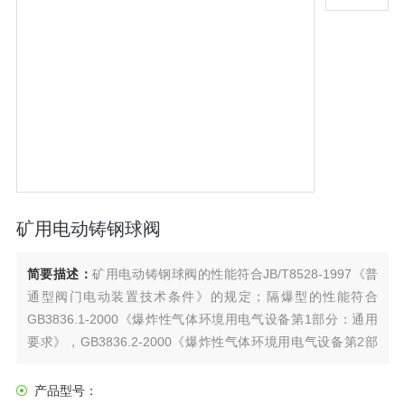
矿用电动铸钢球阀
简要描述：
矿用电动铸钢球阀的性能符合JB/T8528-1997《普
通型阀门电动装置技术条件》的规定；隔爆型的性能符合
GB3836.1-2000《爆炸性气体环境用电气设备第1部分：通用
要求》，GB3836.2-2000《爆炸性气体环境用电气设备第2部
分：隔爆型“d"》及JB /T8529-1997《隔爆型阀门电动装置技术
条件》的规定。部分回转电动装置按防护类型可分为户外型和
产品型号：