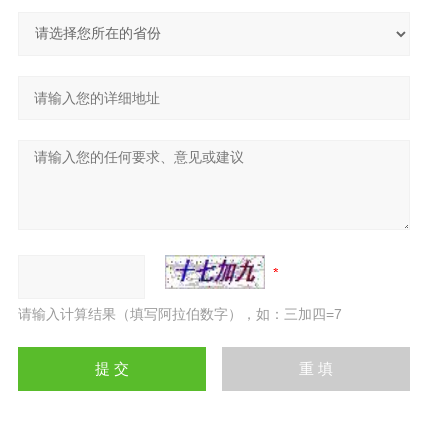
请输入计算结果（填写阿拉伯数字），如：三加四=7