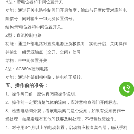
H型：带电位器和中间位置开关
功能：通过开关电路控制阀门开启角度，输出与开度位置对应的电
阻信号，同时输出一组无源位置信号。
结构:带电位器和中间位置开关。
Z型：直流控制电路
功能：通过外部电路对直流电源正负极换向，实现开启、关闭操作
并输出一组无源触点（全开、全闭）信号
结构：带中间位置开关
J型：AC380V控制电路
功能：通过外部倒相电路，使电机正反转。
​五、操作前的准备：
1、操作阀门前，应认真阅读操作说明。
2、操作前一定要清楚气体的流向，应注意检查阀门开闭标志。
3、检查电动阀外观，看该电动阀门是否受潮，如果有受潮要作干
燥处理；如果发现有其他问题要及时处理，不得带故障操作。
4、对停用3个月以上的电动装置，启动前应检查离合器，确认手柄