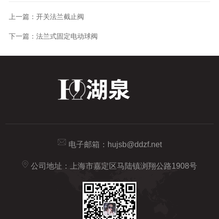
上一篇：
开关法兰截止阀
下一篇：
法兰式固定电动球阀
电子邮箱：
hujsb@ddzf.net
公司地址：上海市嘉定区马陆镇浏翔公路1908号