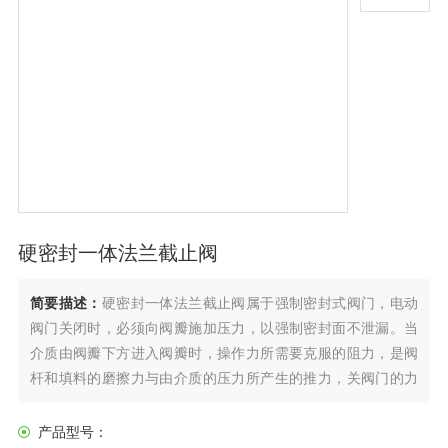
硬密封一体法兰截止阀
简要描述：
硬密封一体法兰截止阀属于强制密封式阀门，电动
阀门关闭时，必须向阀瓣施加压力，以强制密封面不泄漏。当
介质由阀瓣下方进入阀瓣时，操作力所需要克服的阻力，是阀
杆和填料的磨擦力与由介质的压力所产生的推力，关阀门的力
比开阀门的力大，所以阀杆的直径要大，否则会发生阀杆顶弯
的故障。截止阀的介质流向就改由阀瓣上方进入阀腔，在介质
产品型号：