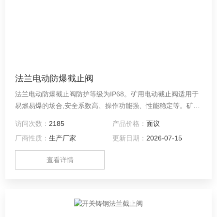
法兰电动防爆截止阀
法兰电动防爆截止阀防护等级为IP68。矿用电动截止阀适用于
易燃易爆的场合,安全系数高、操作功能强、性能稳定等。矿用
电动截止阀dI适用于煤矿非采掘工作面；dIIBT4用于工厂，适
访问次数：
2185
产品价格：
面议
用于环境为IIA、IIB级T1～T4组的爆炸性气体混合物。
厂商性质：
生产厂家
更新日期：
2026-07-15
查看详情