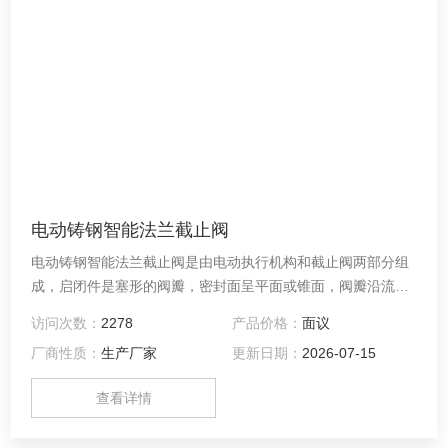
电动铸钢智能法兰截止阀
电动铸钢智能法兰截止阀是由电动执行机构和截止阀两部分组
成，启闭件是塞形的阀瓣，密封面呈平面或锥面，阀瓣沿流体
的中心线作直线运动。阀杆的运动形式，有升降杆式（阀杆升
访问次数：
2278
产品价格：
面议
降，手轮不升降），也有升降旋转杆式（手轮与阀杆一起旋转
厂商性质：
生产厂家
更新日期：
2026-07-15
升降，螺母设在阀体上）。只适用于全开和全关，不允许作调
节和节流。
查看详情