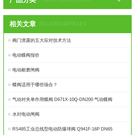
相关文章
RELATED ARTICLES
阀门泄露的五大应对技术方法
电动蝶阀报价
电动耐磨闸阀
蝶阀适用于哪些场合？
气动对夹单作用蝶阀 D671X-10Q-DN200 气动蝶阀
水封电动闸阀
RS485工业总线型电动防爆球阀 Q941F-16P DN65