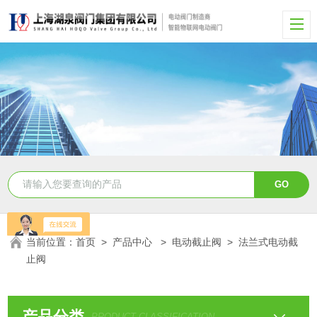
当前位置：
首页
>
产品中心
>
电动截止阀
>
法兰式电动截
止阀
产品分类
PRODUCT CLASSIFICATION