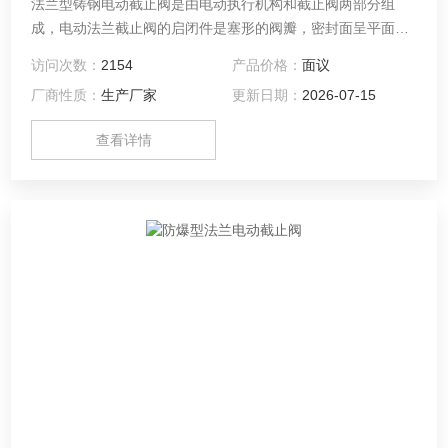
法兰型铸钢电动截止阀是由电动执行机构和截止阀两部分组
成，电动法兰截止阀的启闭件是塞形的阀瓣，密封面呈平面或
锥面，阀瓣沿流体的中心线作直线运动。阀杆的运动形式，有
访问次数：
2154
产品价格：
面议
升降杆式（阀杆升降，手轮不升降），也有升降旋转杆式（手
厂商性质：
生产厂家
更新日期：
2026-07-15
轮与阀杆一起旋转升降，螺母设在阀体上）。电动法兰截止阀
只适用于全开和全关，不允许作调节和节流。
查看详情