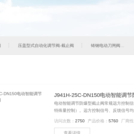
阀
压盖型式自动化调节阀-截止阀
铸钢电动刀闸阀
J941H-25C-DN150电动智能
电动智能调节防爆型截止阀常规远方控制信号
特殊量控制）。远方控制信号、反馈信号均
惯性承受的反作用力。此保护功能同时适用
访问次数：
2750
产品价格：
5760
厂商性
查看详情