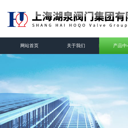
网站首页
关于我们
产品中