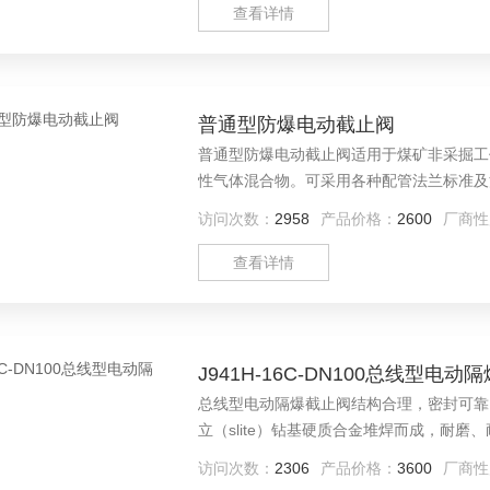
查看详情
普通型防爆电动截止阀
普通型防爆电动截止阀适用于煤矿非采掘工作面；
性气体混合物。可采用各种配管法兰标准及
全，填料、垫片可根据实际工况或用户要求
访问次数：
2958
产品价格：
2600
厂商性
进入阀瓣时，操作力所需要克服的阻力。
查看详情
J941H-16C-DN100总线型电动
总线型电动隔爆截止阀结构合理，密封可靠
立（slite）钻基硬质合金堆焊而成，耐
进入阀瓣时，操作力所需要克服的阻力，是
访问次数：
2306
产品价格：
3600
厂商性
开阀门的力大，所以阀杆的直径要大，否则