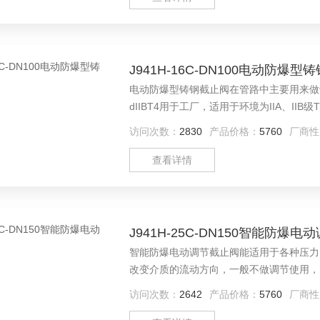
J941H-16C-DN100电动防爆型
电动防爆型铸钢截止阀在管路中主要用来做
dIIBT4用于工厂，适用于环境为IIA、I
和改变介质的流动方向，阀杆开启或关闭行
访问次数：
2830
产品价格：
5760
厂商性
调节时不平衡力太大，对阀芯的冲蚀比较厉
查看详情
J941H-25C-DN150智能防爆
智能防爆电动调节截止阀能适用于各种压力
改变介质的流动方向，一般不做调节使用，
访问次数：
2642
产品价格：
5760
厂商性