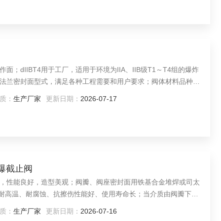
dIIBT4用于工厂，适用于环境为IIA、IIB级T1～T4组的爆炸
法兰密封面型式，满足各种工程需要和用户要求；阀体材料品种齐
合理选配，能适用各种压力、温度及介质工况；当介质由阀瓣下方
质：
生产厂家
更新日期：
2026-07-17
隔爆截止阀
，性能良好，造型美观；阀瓣、阀座密封面用铁基合金堆焊或司太
磨、耐高温、耐腐蚀、抗擦伤性能好、使用寿命长；当介质由阀瓣下方
阀杆和填料的磨擦力与由介质的压力所产生的推力，关阀门的力比
质：
生产厂家
更新日期：
2026-07-16
会发生阀杆顶弯的故障。