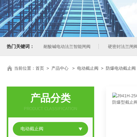
热门关键词：
耐酸碱电动法兰智能闸阀
硬密封法兰闸
当前位置：
首页
>
产品中心
>
电动截止阀
>
防爆电动截止阀
产品分类
PRODUCT CLASSIFICATION
电动截止阀