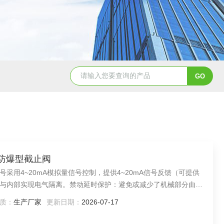
造纸行业电动刀闸阀选型
dn200湖泉电动截止阀
一体
调节防爆型截止阀
采用4~20mA模拟量信号控制，提供4~20mA信号反馈（可提供
与内部实现电气隔离。禁动延时保护：避免或减少了机械部分由于
于现场控制方式和远控控制方式。
质：
生产厂家
更新日期：
2026-07-17