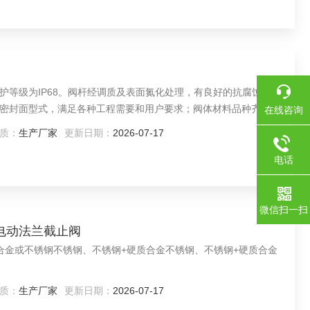
护等级为IP68。阀杆经调质及表面氮化处理，有良好的抗腐蚀性和
密封面型式，满足各种工程需要和用户要求；阀体材料品种齐全，
在线咨询
质：
生产厂家
更新日期：
2026-07-17
电话
微信扫一扫
爆型电动法兰截止阀
合金或不锈钢不锈钢、不锈钢+硬质合金不锈钢、不锈钢+硬质合金
质：
生产厂家
更新日期：
2026-07-17