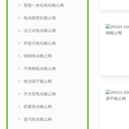
智能一体化电动截止阀
电动硬密封截止阀
法兰式电动截止阀
焊接式电动截止阀
铸钢电动截止阀
不锈钢电动截止阀
电动调节截止阀
开关型电动截止阀
防爆电动截止阀
蒸汽电动截止阀