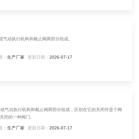
行机构或气动执行机构和截止阀两部分组成。
质：
生产厂家
更新日期：
2026-07-17
行机构或气动执行机构和截止阀两部分组成，区别在它的关闭件是个阀
关闭的一种阀门。
质：
生产厂家
更新日期：
2026-07-17