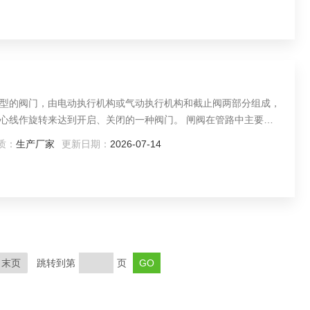
型的阀门，由电动执行机构或气动执行机构和截止阀两部分组成，
心线作旋转来达到开启、关闭的一种阀门。 闸阀在管路中主要用
片式球阀，三片式球阀，是近年来被广泛采用的一种新型阀门。
质：
生产厂家
更新日期：
2026-07-14
末页
跳转到第
页