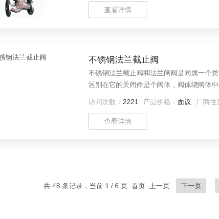
查看详情
不锈钢法兰截止阀
不锈钢法兰截止阀和法兰闸阀是同属一个类
区别在它的关闭件是个阀体，阀体绕阀体中
来做切断、分配和改变介质的流动方向。二
访问次数：
2221
产品价格：
面议
厂商性
查看详情
共 48 条记录，当前 1 / 6 页 首页 上一页
下一页