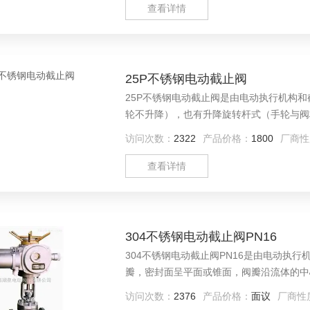
性；
查看详情
25P不锈钢电动截止阀
25P不锈钢电动截止阀是由电动执行机构
轮不升降），也有升降旋转杆式（手轮与阀
开和全关，不允许作调节和节流。电动法兰
访问次数：
2322
产品价格：
1800
厂商性
的中心线作直线运动。
查看详情
304不锈钢电动截止阀PN16
304不锈钢电动截止阀PN16是由电动执
瓣，密封面呈平面或锥面，阀瓣沿流体的中
不升降），也有升降旋转杆式（手轮与阀杆
访问次数：
2376
产品价格：
面议
厂商性
和全关，不允许作调节和节流。