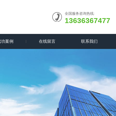
全国服务咨询热线:
13636367477
成功案例
在线留言
联系我们