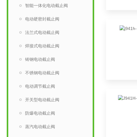
智能一体化电动截止阀
电动硬密封截止阀
法兰式电动截止阀
焊接式电动截止阀
铸钢电动截止阀
不锈钢电动截止阀
电动调节截止阀
开关型电动截止阀
防爆电动截止阀
蒸汽电动截止阀