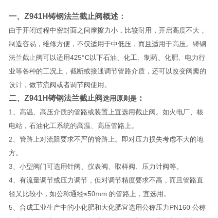
一、
Z941H铸钢法兰截止阀
​概述：
由于开闭过程中密封面之间摩擦力小，比较耐用，开启高度不大，
制造容易，维修方便，不仅适用于中低压，而且适用于高压。铸钢
法兰截止阀可以适用425°C以下石油、化工、制药、化肥、电力行
业等各种的工况上，截断或接通调节管路介质，还可以改变阀瓣的
设计，做节流阀或者调节阀使用。
二、
Z941H铸钢法兰截止阀
​：
选用原则是
1、高温、高压介质的管路或装置上宜选用截止阀。如火电厂、核
电站，石油化工系统的高温、高压管路上。
2、管路上对流阻要求不严的管路上。即对压力损失考虑不大的地
方。
3、小型阀门可选用针阀、仪表阀、取样阀、压力计阀等。
4、有流量调节或压力调节，但对调节精度要求不高，而且管路直
径又比较小，如公称通经≤50mm 的管路上，宜选用。
5、合成工业生产中的小化肥和大化肥宜选用公称压力PN160 公称