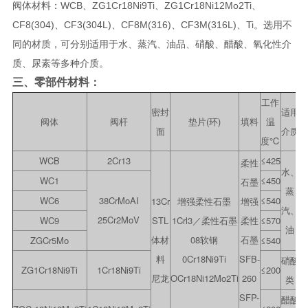
阀体材料：WCB、ZG1Cr18Ni9Ti、ZG1Cr18Ni12Mo2Ti、
CF8(304)、CF3(304L)、CF8M(316)、CF3M(316L)、Ti。选用不
同的材质，可分别适用于水、蒸汽、油品、硝酸、醋酸、氧化性介
质、尿素等多种介质。
三、​零部件材料：
工作
密封
适用
阀体
阀杆
垫片(环)
填料
温
面
介质
度℃
WCB
2Cr13
≤425
柔性
水、
WC1
≤450
石墨
蒸
WC6
38CrMoAI
≤540
13Cr
增强柔性石墨
增强
汽、
25Cr2MoV
WC9
STL
1Crl3／柔性石墨
柔性
≤570
油
体材
08软钢
石墨
ZGCr5Mo
≤540
料
0Cr18Ni9Ti
SFB-
硝酸
ZG1Cr18Ni9Ti
1Cr18Ni9Ti
≤200
尼龙
OCr18Ni12Mo2Ti
260
类
SFP-
醋酸