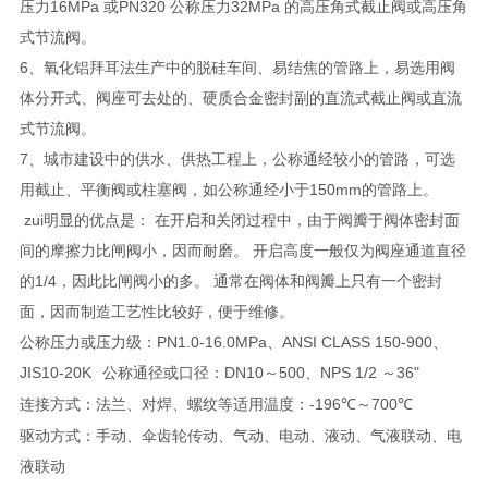
压力16MPa 或PN320 公称压力32MPa 的高压角式截止阀或高压角
式节流阀。
6、氧化铝拜耳法生产中的脱硅车间、易结焦的管路上，易选用阀
体分开式、阀座可去处的、硬质合金密封副的直流式截止阀或直流
式节流阀。
7、城市建设中的供水、供热工程上，公称通经较小的管路，可选
用截止、平衡阀或柱塞阀，如公称通经小于150mm的管路上。
zui明显的优点是： 在开启和关闭过程中，由于阀瓣于阀体密封面
间的摩擦力比闸阀小，因而耐磨。 开启高度一般仅为阀座通道直径
的1/4，因此比闸阀小的多。 通常在阀体和阀瓣上只有一个密封
面，因而制造工艺性比较好，便于维修。
公称压力或压力级：PN1.0-16.0MPa、ANSI CLASS 150-900、
JIS10-20K
公称通径或口径：DN10～500、NPS 1/2 ～36"
连接方式：法兰、对焊、螺纹等适用温度：-196
～700
℃
℃
驱动方式：手动、伞齿轮传动、气动、电动、液动、气液联动、电
液联动