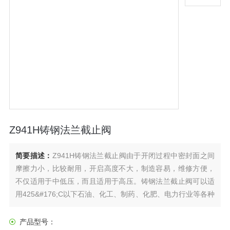
Z941H铸钢法兰截止阀
简要描述：
Z941H铸钢法兰截止阀由于开闭过程中密封面之间
摩擦力小，比较耐用，开启高度不大，制造容易，维修方便，
不仅适用于中低压，而且适用于高压。铸钢法兰截止阀可以适
用425&#176;C以下石油、化工、制药、化肥、电力行业等各种
的工况上，截断或接通调节管路介质，还可以改变阀瓣的设
计，做节流阀或者调节阀使用。
产品型号：