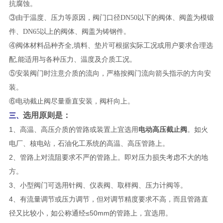
抗腐蚀。
③由于温度、压力等原因，阀门口径DN50以下的阀体、阀盖为模锻
件、DN65以上的阀体、阀盖为铸钢件。
④阀体材料品种齐全,填料、垫片可根据实际工况或用户要求合理选
配,能适用与各种压力、温度及介质工况。
⑤安装阀门时注意介质的流向，严格按阀门流向箭头指示的方向安
装。
⑥电动截止阀尽量垂直安装，阀杆向上。
选用原则是：
三、
1、高温、高压介质的管路或装置上宜选用
电动高压截止阀
。如火
电厂、核电站，石油化工系统的高温、高压管路上。
2、管路上对流阻要求不严的管路上。即对压力损失考虑不大的地
方。
3、小型阀门可选用针阀、仪表阀、取样阀、压力计阀等。
4、有流量调节或压力调节，但对调节精度要求不高，而且管路直
径又比较小，如公称通经≤50mm的管路上，宜选用。