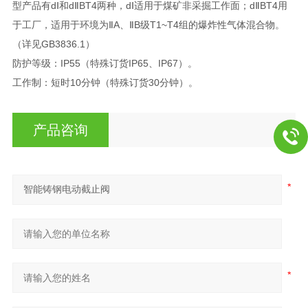
型产品有dⅠ和dⅡBT4两种，dⅠ适用于煤矿非采掘工作面；dⅡBT4用
于工厂，适用于环境为ⅡA、ⅡB级T1~T4组的爆炸性气体混合物。
（详见GB3836.1）
防护等级：IP55（特殊订货IP65、IP67）。
工作制：短时10分钟（特殊订货30分钟）。
产品咨询