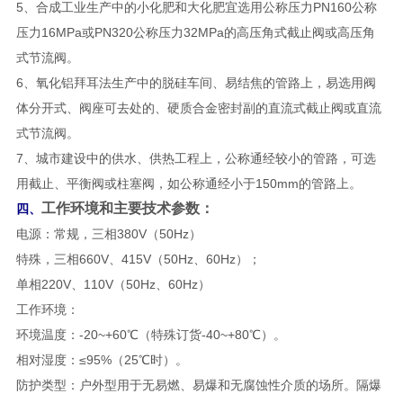
5、合成工业生产中的小化肥和大化肥宜选用公称压力PN160公称
压力16MPa或PN320公称压力32MPa的高压角式截止阀或高压角
式节流阀。
6、氧化铝拜耳法生产中的脱硅车间、易结焦的管路上，易选用阀
体分开式、阀座可去处的、硬质合金密封副的直流式截止阀或直流
式节流阀。
7、城市建设中的供水、供热工程上，公称通经较小的管路，可选
用截止、平衡阀或柱塞阀，如公称通经小于150mm的管路上。
工作环境和主要技术参数：
四、
电源：常规，三相380V（50Hz）
特殊，三相660V、415V（50Hz、60Hz）；
单相220V、110V（50Hz、60Hz）
工作环境：
环境温度：-20~+60℃（特殊订货-40~+80℃）。
相对湿度：≤95%（25℃时）。
防护类型：户外型用于无易燃、易爆和无腐蚀性介质的场所。隔爆