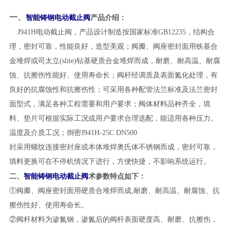
一、
智能铸钢电动截止阀
产品介绍：
J941H
电动截止阀
，产品设计制造按国家标准GB12235，结构合
理，密封可靠，性能良好，造型美观；阀瓣、阀座密封面用铁基合
金堆焊或司太立(slite)钻基硬质合金堆焊而成，耐磨、耐高温、耐腐
蚀、抗擦伤性能好、使用寿命长；阀杆经调质及表面氮化处理，有
良好的抗腐蚀性和抗擦伤性；可采用各种配管法兰标准及法兰密封
面型式，满足各种工程需要和用户要求；阀体材料品种齐全，填
料、垫片可根据实际工况或用户要求合理选配，能适用各种压力、
温度及介质工况；倒密J941H-
25
C DN50
0
封采用螺纹连接密封座或本体堆焊奥氏体不锈钢而成，密封可靠，
填料更换可在不停机情况下进行，方便快捷，不影响系统运行。
智能铸钢电动截止阀
二、
术参数特点如下：
①阀瓣、阀座密封面用硬质合堆焊而成,耐磨、耐高温、耐腐蚀、抗
擦伤性好、使用寿命长。
②阀杆材料为渗氮钢，渗氮后的阀杆表面硬度高、耐磨、抗擦伤，