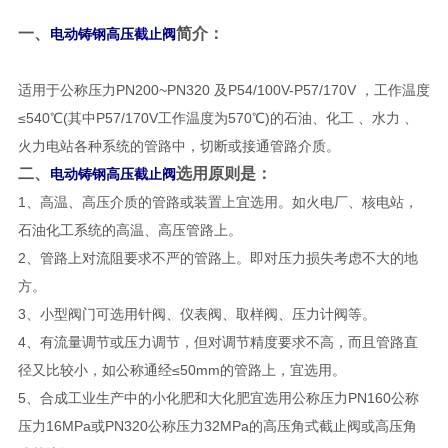
一、
简介：
电动铸钢高压截止阀
适用于公称压力PN200~PN320 及P54/100V-P57/170V ，工作温度
≤540℃(其中P57/170V工作温度为570℃)的石油、化工 、水力 、
火力电站各种系统的管路中，切断或接通管路介质。
二、
选用原则是：
电动铸钢高压截止阀
1、高温、高压介质的管路或装置上宜选用。如火电厂、核电站，
石油化工系统的高温、高压管路上。
2、管路上对流阻要求不严的管路上。即对压力损失考虑不大的地
方。
3、小型阀门可选用针阀、仪表阀、取样阀、压力计阀等。
4、有流量调节或压力调节，但对调节精度要求不高，而且管路直
径又比较小，如公称通经≤50mm的管路上，宜选用。
5、合成工业生产中的小化肥和大化肥宜选用公称压力PN160公称
压力16MPa或PN320公称压力32MPa的高压角式截止阀或高压角