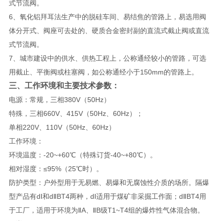
式节流阀。
6、氧化铝拜耳法生产中的脱硅车间、易结焦的管路上，易选用阀
体分开式、阀座可去处的、硬质合金密封副的直流式截止阀或直流
式节流阀。
7、城市建设中的供水、供热工程上，公称通经较小的管路，可选
用截止、平衡阀或柱塞阀，如公称通经小于150mm的管路上。
三、
​工作环境和主要技术参数：
电源：常规，三相380V（50Hz）
特殊，三相660V、415V（50Hz、60Hz）；
单相220V、110V（50Hz、60Hz）
工作环境：
环境温度：-20~+60℃（特殊订货-40~+80℃）。
相对湿度：≤95%（25℃时）。
防护类型：户外型用于无易燃、易爆和无腐蚀性介质的场所。隔爆
型产品有dⅠ和dⅡBT4两种，dⅠ适用于煤矿非采掘工作面；dⅡBT4用
于工厂，适用于环境为ⅡA、ⅡB级T1~T4组的爆炸性气体混合物。