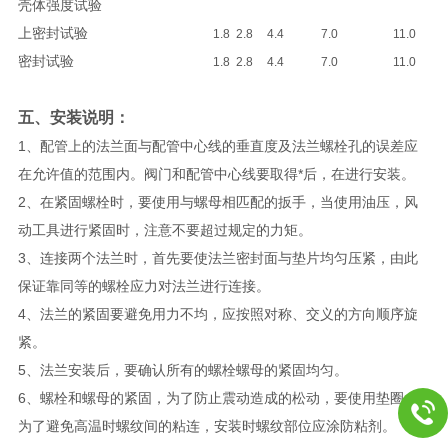
壳体强度试验
上密封试验
1.8
2.8
4.4
7.0
11.0
密封试验
1.8
2.8
4.4
7.0
11.0
五、安装说明：
1、配管上的法兰面与配管中心线的垂直度及法兰螺栓孔的误差应
在允许值的范围内。阀门和配管中心线要取得*后，在进行安装。
2、在紧固螺栓时，要使用与螺母相匹配的扳手，当使用油压，风
动工具进行紧固时，注意不要超过规定的力矩。
3、连接两个法兰时，首先要使法兰密封面与垫片均匀压紧，由此
保证靠同等的螺栓应力对法兰进行连接。
4、法兰的紧固要避免用力不均，应按照对称、交义的方向顺序旋
紧。
5、法兰安装后，要确认所有的螺栓螺母的紧固均匀。
6、螺栓和螺母的紧固，为了防止震动造成的松动，要使用垫圈。
为了避免高温时螺纹间的粘连，安装时螺纹部位应涂防粘剂。