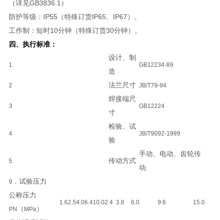
（详见GB3836.1）
防护等级：IP55（特殊订货IP65、IP67）。
工作制：短时10分钟（特殊订货30分钟）。
四、执行标准：
设计、制
1
GB12234-89
造
法兰尺寸
2
JB/T79-94
焊接端尺
3
GB12224
寸
检验、试
4
JB/T9092-1999
验
手动、电动、齿轮传
传动方式
5
动
．试验压力
9
公称压力
1.6
2.5
4.0
6.4
10.0
2.4
3.8
6.0
9.6
15.0
（
）
PN
MPa