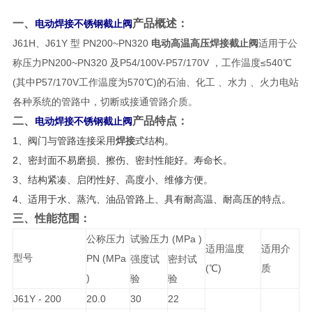
一、
产品概述：
电动焊接不锈钢截止阀
J61H、J61Y 型 PN200~PN320
电动高温高压焊接截止阀
适用于公
称压力PN200~PN320 及P54/100V-P57/170V ，工作温度≤540℃
(其中P57/170V工作温度为570℃)的石油、化工 、水力 、火力电站
各种系统的管路中，切断或接通管路介质。
二、
产品特点：
电动焊接不锈钢截止阀
1、阀门与管路连接采用
焊接
式结构。
2、密封面不易磨损、擦伤、密封性能好。寿命长。
3、结构紧凑、启闭性好、高度小、维修方便。
4、适用于水、蒸汽、油品管路上、具有耐高温、耐高压的特点。
三、性能范围：
公称压力
试验压力 (MPa )
适用温度
适用介
型号
PN (MPa
强度试
密封试
(℃)
质
)
验
验
J61Y - 200
20.0
30
22