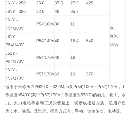
J61Y - 250
25.0
37.5
27.5
425
J61Y - 320
32.0
48
35.2
J61Y –
P54/100V
30
11
P54/100V
水
蒸汽
J61Y -
P54/140V
40
15.4
540
油品
P54/140V
J61Y -
P54/170V
48
19
P54/170V
J61Y -
P57/170V
63
19
570
P57/170V
适用于公称压力PN20.0～32.0Mpa及P(54)100V～P(57)170V，工
作温度≤540℃(其中P(57)170V工作温度为570℃)的石油、化工、水
力、火力电站等各种工况的管路上，切断或接通介质。适用介质
为：水、油品、蒸汽等。操作方式有：手动、齿轮传动、电动等。