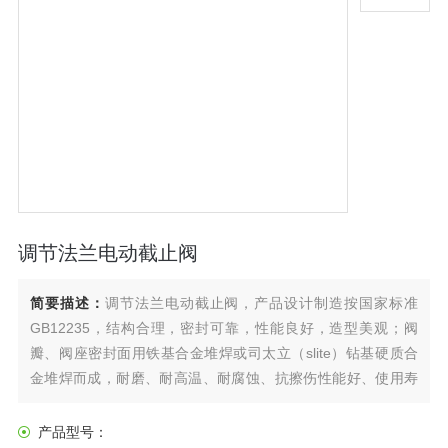
调节法兰电动截止阀
简要描述：
调节法兰电动截止阀，产品设计制造按国家标准
GB12235，结构合理，密封可靠，性能良好，造型美观；阀
瓣、阀座密封面用铁基合金堆焊或司太立（slite）钻基硬质合
金堆焊而成，耐磨、耐高温、耐腐蚀、抗擦伤性能好、使用寿
命长；阀杆经调质及表面氮化处理，有良好的抗腐蚀性和抗擦
伤性；可采用各种配管法兰标准及法兰密封面型式，满足各种
产品型号：