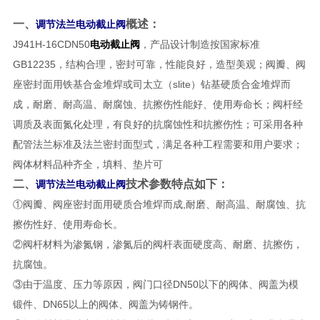
一、
概述：
调节法兰电动截止阀
J941H-16CDN50
电动截止阀
，产品设计制造按国家标准
GB12235，结构合理，密封可靠，性能良好，造型美观；阀瓣、阀
座密封面用铁基合金堆焊或司太立（slite）钻基硬质合金堆焊而
成，耐磨、耐高温、耐腐蚀、抗擦伤性能好、使用寿命长；阀杆经
调质及表面氮化处理，有良好的抗腐蚀性和抗擦伤性；可采用各种
配管法兰标准及法兰密封面型式，满足各种工程需要和用户要求；
阀体材料品种齐全，填料、垫片可
二、
技术参数特点如下：
调节法兰电动截止阀
①阀瓣、阀座密封面用硬质合堆焊而成,耐磨、耐高温、耐腐蚀、抗
擦伤性好、使用寿命长。
②阀杆材料为渗氮钢，渗氮后的阀杆表面硬度高、耐磨、抗擦伤，
抗腐蚀。
③由于温度、压力等原因，阀门口径DN50以下的阀体、阀盖为模
锻件、DN65以上的阀体、阀盖为铸钢件。