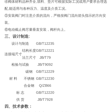
④阀体材料品种齐全,填料、垫片可根据实际工况或用户要求合理选
配,能适用与各种压力、温度及介质工况。
⑤安装阀门时注意介质的流向，严格按阀门流向箭头指示的方向安
装。
⑥电动截止阀尽量垂直安装，阀杆向上。
三、设计制造:
设计与制造
GB/T12235
结构长度
GB/T12221
连接端尺寸
法兰尺寸
JB/T79
检验与试验
JB/T9092
碳钢
GB/T12229
材 料
不锈钢
GB/T12230
合金钢
Q/ZB66
标 志
GB/T12220
供 货
JB/T7928
四、技术参数：