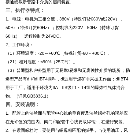
接通或截断管路中介质的启闭装置。
三、
执行器特点：
1、电源：电机为三相交流，380V（特殊订货660V或220V），
50Hz（特殊订货60Hz）；控制线为220V，50Hz（特殊订货
60Hz）；远程控制为24VDC。
2、工作环境：
（1）环境温度：-20～+60℃（特殊订货-60～+80℃）。
（21）相对湿度：≤90%（25℃时）。
（3）普通型和户外型用于无易燃/易爆和无腐蚀性介质的场所 ；防
爆型产品有dI和dIIBT4两种，dI适用于煤矿非采掘工作面；dIIBT4
用于工厂，适用于环境为IIA、IIB级T1～T4组的爆炸性气体混合
物。（详见GB3836.1）
四、安装说明：
1、配管上的法兰面与配管中心线的垂直度及法兰螺栓孔的误差应
在允许值的范围内。阀门和配管中心线要取得*后，在进行安装。
2、在紧固螺栓时，要使用与螺母相匹配的扳手，当使用油压，风