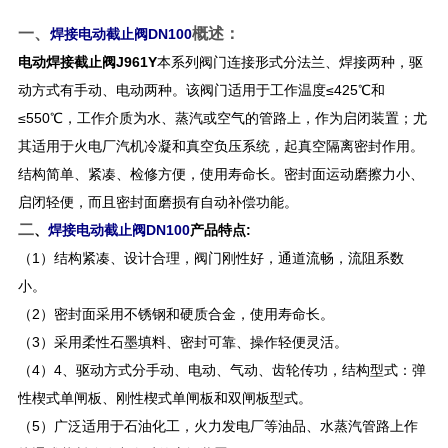
一、
概述：
焊接电动截止阀DN100
电动焊接截止阀J961Y
本系列阀门连接形式分法兰、焊接两种，驱
动方式有手动、电动两种。该阀门适用于工作温度≤425℃和
≤550℃，工作介质为水、蒸汽或空气的管路上，作为启闭装置；尤
其适用于火电厂汽机冷凝和真空负压系统，起真空隔离密封作用。
结构简单、紧凑、检修方便，使用寿命长。密封面运动磨擦力小、
启闭轻便，而且密封面磨损有自动补偿功能。
二
、
焊接电动截止阀DN100
产品特点:
（1）结构紧凑、设计合理，阀门刚性好，通道流畅，流阻系数
小。
（2）密封面采用不锈钢和硬质合金，使用寿命长。
（3）采用柔性石墨填料、密封可靠、操作轻便灵活。
（4）4、驱动方式分手动、电动、气动、齿轮传功，结构型式：弹
性楔式单闸板、刚性楔式单闸板和双闸板型式。
（5）广泛适用于石油化工，火力发电厂等油品、水蒸汽管路上作