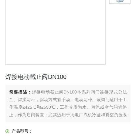
焊接电动截止阀DN100
简要描述：
焊接电动截止阀DN100本系列阀门连接形式分法
兰、焊接两种，驱动方式有手动、电动两种。该阀门适用于工
作温度≤425℃和≤550℃，工作介质为水、蒸汽或空气的管路
上，作为启闭装置；尤其适用于火电厂汽机冷凝和真空负压系
统，起真空隔离密封作用。结构简单、紧凑、检修方便，使用
寿命长。密封面运动磨擦力小、启闭轻便，而且密封面磨损有
产品型号：