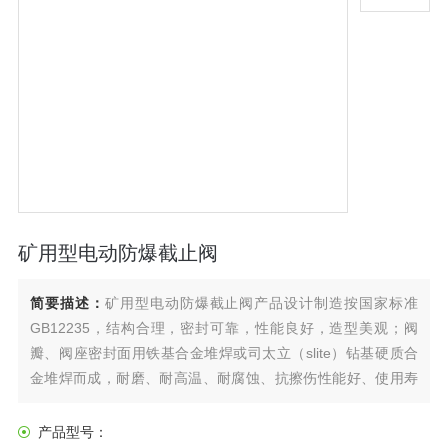
矿用型电动防爆截止阀
简要描述：
矿用型电动防爆截止阀产品设计制造按国家标准
GB12235，结构合理，密封可靠，性能良好，造型美观；阀
瓣、阀座密封面用铁基合金堆焊或司太立（slite）钻基硬质合
金堆焊而成，耐磨、耐高温、耐腐蚀、抗擦伤性能好、使用寿
命长；阀杆经调质及表面氮化处理，有良好的抗腐蚀性和抗擦
伤性；可采用各种配管法兰标准及法兰密封面型式，满足各种
产品型号：