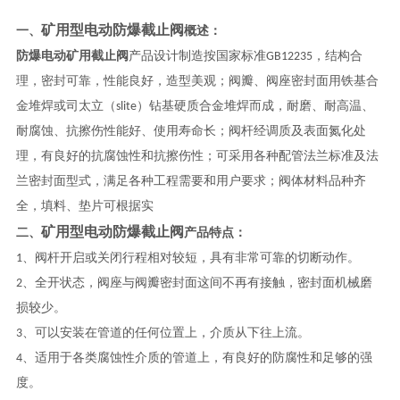
矿用型电动防爆截止阀
一、
概述：
防爆电动矿用截止阀
产品设计制造按国家标准GB12235，结构合
理，密封可靠，性能良好，造型美观；阀瓣、阀座密封面用铁基合
金堆焊或司太立（slite）钻基硬质合金堆焊而成，耐磨、耐高温、
耐腐蚀、抗擦伤性能好、使用寿命长；阀杆经调质及表面氮化处
理，有良好的抗腐蚀性和抗擦伤性；可采用各种配管法兰标准及法
兰密封面型式，满足各种工程需要和用户要求；阀体材料品种齐
全，填料、垫片可根据实
矿用型电动防爆截止阀
二、
产品特点：
1、阀杆开启或关闭行程相对较短，具有非常可靠的切断动作。
2、全开状态，阀座与阀瓣密封面这间不再有接触，密封面机械磨
损较少。
3、可以安装在管道的任何位置上，介质从下往上流。
4、适用于各类腐蚀性介质的管道上，有良好的防腐性和足够的强
度。