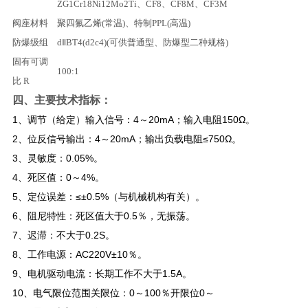
ZG1Cr18Ni12Mo2Ti、CF8、CF8M、CF3M
阀座材料
聚四氟乙烯(常温)、特制PPL(高温)
防爆级组
dⅡBT4(d2c4)(可供普通型、防爆型二种规格)
固有可调
100:1
比 R
四、主要技术指标：
1、调节（给定）输入信号：4～20mA；输入电阻150Ω。
2、位反信号输出：4～20mA；输出负载电阻≤750Ω。
3、灵敏度：0.05%。
4、死区值：0～4%。
5、定位误差：≤±0.5%（与机械机构有关）。
6、阻尼特性：死区值大于0.5％，无振荡。
7、迟滞：不大于0.2S。
8、工作电源：AC220V±10％。
9、电机驱动电流：长期工作不大于1.5A。
10、电气限位范围关限位：0～100％开限位0～