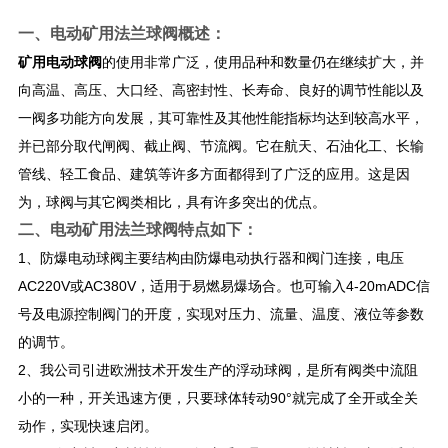
一、
电动矿用法兰球阀
概述：
矿用电动球阀
的使用非常广泛，使用品种和数量仍在继续扩大，并
向高温、高压、大口经、高密封性、长寿命、良好的调节性能以及
一阀多功能方向发展，其可靠性及其他性能指标均达到较高水平，
并已部分取代闸阀、截止阀、节流阀。它在航天、石油化工、长输
管线、轻工食品、建筑等许多方面都得到了广泛的应用。这是因
为，球阀与其它阀类相比，具有许多突出的优点。
二、
电动矿用法兰球阀
特点如下：
1、防爆电动球阀主要结构由防爆电动执行器和阀门连接，电压
AC220V或AC380V，适用于易燃易爆场合。也可输入4-20mADC信
号及电源控制阀门的开度，实现对压力、流量、温度、液位等参数
的调节。
2、我公司引进欧洲技术开发生产的浮动球阀，是所有阀类中流阻
小的一种，开关迅速方便，只要球体转动90°就完成了全开或全关
动作，实现快速启闭。