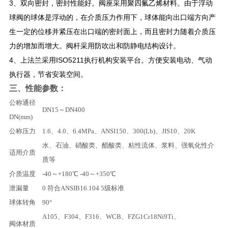
3、双向密封，密封性能好。阀座采用聚四氟乙烯材料。由于浮动
球阀的球体是浮动的，在介质压力作用下，球体能向出口端方向产
生一定的位移并紧压在出口端的密封面上，而且密封力随着介质压
力的增加而增大。阀杆采用防吹出和防静电结构设计。
4、上法兰采用ISO5211执行机构安装平台。方便安装电动、气动
执行器，节省安装空间。
三、性能参数：
公称通径
DN15～DN400
DN(mm)
公称压力
1.6、4.0、6.4MPa、ANSI150、300(Lb)、JIS10、20K
水、石油、硝酸类、醋酸类、粘性流体、浆料、强氧化性介
适用介质
质等
介质温度
-40～+180℃ -40～+350℃
泄漏量
0 符合ANSIB16.104 5级标准
球体转角
90°
A105、F304、F316、WCB、FZG1Cr18Ni9Ti、
阀体材质