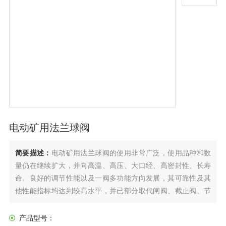
电动矿用法兰球阀
简要描述：
电动矿用法兰球阀的使用非常广泛，使用品种和数
量仍在继续扩大，并向高温、高压、大口经、高密封性、长寿
命、良好的调节性能以及一阀多功能方向发展，其可靠性及其
他性能指标均达到较高水平，并已部分取代闸阀、截止阀、节
流阀。它在航天、石油化工、长输管线、轻工食品、建筑等许
多方面都得到了广泛的应用。这是因为，球阀与其它阀类相
产品型号：