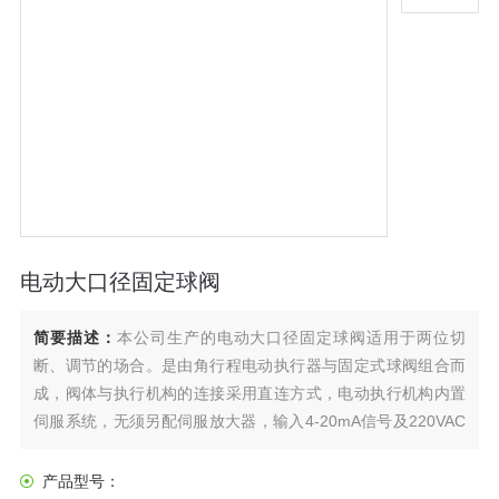
电动大口径固定球阀
简要描述：
本公司生产的电动大口径固定球阀适用于两位切
断、调节的场合。是由角行程电动执行器与固定式球阀组合而
成，阀体与执行机构的连接采用直连方式，电动执行机构内置
伺服系统，无须另配伺服放大器，输入4-20mA信号及220VAC
电源即可控制运转。具有连线简单，结构紧凑、尺寸小、重量
轻、阻力小、动作稳定可靠等优点。
产品型号：