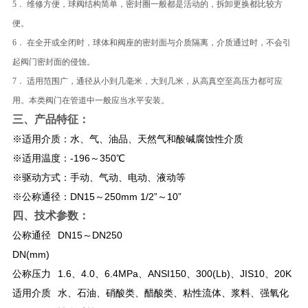
5． 维修方便，球阀结构简单，密封圈一般都是活动的，拆卸更换都比较方
便。
6． 在全开或全闭时，球体和阀座的密封面与介质隔离，介质通过时，不会引
起阀门密封面的侵蚀。
7． 适用范围广，通径从小到几毫米，大到几米，从高真空至高压力都可应
用。本类阀门在管道中一般应当水平安装。
三、​产品特征：
※适用介质：水、气、油品、天然气和酸碱腐蚀性介质
※适用温度：-196～350℃
※驱动方式：手动、气动、电动、液动等
※公称通径：DN15～250mm 1/2”～10”
四、技术参数：
公称通径
DN15～DN250
DN(mm)
公称压力
1.6、4.0、6.4MPa、ANSI150、300(Lb)、JIS10、20K
适用介质
水、石油、硝酸类、醋酸类、粘性流体、浆料、强氧化