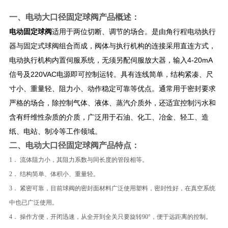
一、
电动大口径固定球阀
产品概述：
电动固定球阀
适用于两位切断、调节的场合。是由角行程电动执行
器与固定式球阀组合而成，阀体与执行机构的连接采用直连方式，
电动执行机构内置伺服系统，无须另配伺服放大器，输入4-20mA
信号及220VAC电源即可控制运转。具有连线简单，结构紧凑、尺
寸小、重量轻、阻力小、动作稳定可靠等优点。通常用于密封要求
严格的场合，除控制气体、液体、蒸汽介质外，还适宜控制污水和
含有纤维性杂质的介质，广泛用于石油、化工、冶金、轻工、造
纸、电站、制冷等工作领域。
二、​
电动大口径固定球阀
产品特点：
1． 流体阻力小，其阻力系数与同长度的管段相等。
2． 结构简单、体积小、重量轻。
3． 紧密可靠，目前球阀的密封面材料广泛使用塑料，密封性好，在真空系统
中也已广泛使用。
4． 操作方便，开闭迅速，从全开到全关只要旋转90°，便于远距离的控制。