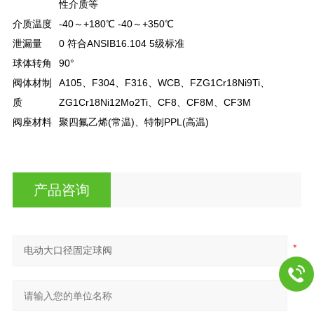
性介质等
介质温度
-40～+180℃ -40～+350℃
泄漏量
0 符合ANSIB16.104 5级标准
球体转角
90°
阀体材制
A105、F304、F316、WCB、FZG1Cr18Ni9Ti、
质
ZG1Cr18Ni12Mo2Ti、CF8、CF8M、CF3M
阀座材料
聚四氟乙烯(常温)、特制PPL(高温)
产品咨询