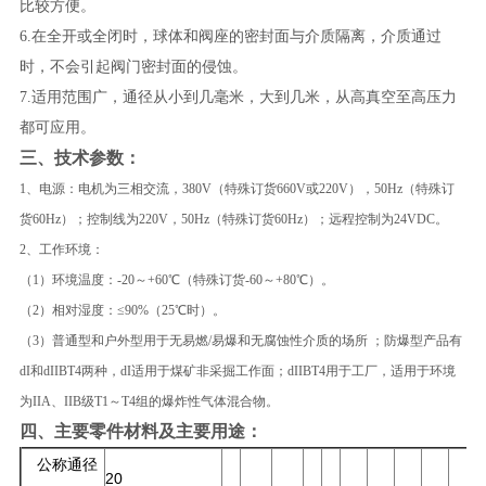
比较方便。
6.
在全开或全闭时，球体和
阀座
的密封面与介质隔离，介质通过
时，不会引起阀门密封面的侵蚀。
7.
适用范围广，通径从小到几毫米，大到几米，从高真空至高压力
都可应用。
三、技术参数：
1、电源：电机为三相交流，380V（特殊订货660V或220V），50Hz（特殊订
货60Hz）；控制线为220V，50Hz（特殊订货60Hz）；远程控制为24VDC。
2、工作环境：
（1）环境温度：-20～+60℃（特殊订货-60～+80℃）。
（2）相对湿度：≤90%（25℃时）。
（3）普通型和户外型用于无易燃/易爆和无腐蚀性介质的场所 ；防爆型产品有
dI和dIIBT4两种，dI适用于煤矿非采掘工作面；dIIBT4用于工厂，适用于环境
为IIA、IIB级T1～T4组的爆炸性气体混合物。
四、主要零件材料及主要用途：
公称通径
20