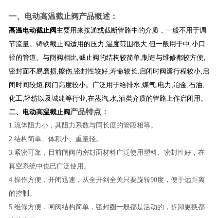
一、
电动高温截止阀
产品概述：
高温电动截止阀
主要用来按通或截断管路中的介质，一般不用于调
节流量。铸铁截止阀适用的压力,温度范围很大,但一般用于中,小口
径的管道。与闸阀相比,截止阀的结构较简单,制造与维修都较方便,
密封面不易磨损,擦伤,密封性较好,寿命较长,启闭时阀瓣行程较小,启
闭时间较短,阀门高度较小。广泛用于给排水,煤气,电力,冶金,石油,
化工,轻纺以及城建等行业,在蒸汽,水,油类介质的管路上作启闭用。
产品特点：
二、
电动高温截止阀
1.
流体阻力小，其阻力系数与同长度的管段相等。
2.
结构简单、体积小、重量轻。
3.
紧密可靠，目前闸阀的密封面材料广泛使用塑料、密封性好，在
真空系统中也已广泛使用。
4.
操作方便，开闭迅速，从全开到全关只要旋转
90
度，便于远距离
的控制。
5.
维修方便，
闸阀
结构简单，密封圈一般都是活动的，拆卸更换都