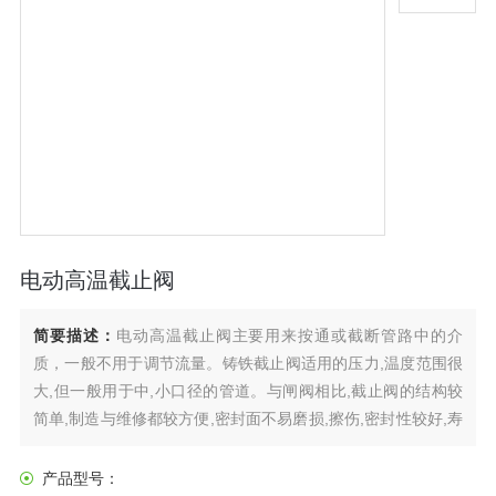
电动高温截止阀
简要描述：
电动高温截止阀主要用来按通或截断管路中的介
质，一般不用于调节流量。铸铁截止阀适用的压力,温度范围很
大,但一般用于中,小口径的管道。与闸阀相比,截止阀的结构较
简单,制造与维修都较方便,密封面不易磨损,擦伤,密封性较好,寿
命较长,启闭时阀瓣行程较小,启闭时间较短,阀门高度较小。广
泛用于给排水,煤气,电力,冶金,石油,化工,轻纺以及城建等行业,
产品型号：