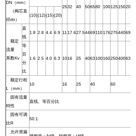
DN（mm）
25
32
40
50
65
80
100
125
150
200
2
（阀芯直
(10)
(12)
(15)
(20)
径dn）
直
1.8
2.8
4.4
6.9
11
17.6
27.5
44
69
110
176
275
440
690
1
线
额定
等
流量
百
系数Kv
1.6
2.5
4.0
6.3
10
16
25
40
63
100
160
250
400
630
1
分
比
额定行程
10
16
25
40
60
1
L（mm）
固有流量
直线、等百分比
特性
固有可调
50:1
比R
允许泄漏
硬阀座：Ⅳ级、软阀座：Ⅵ级