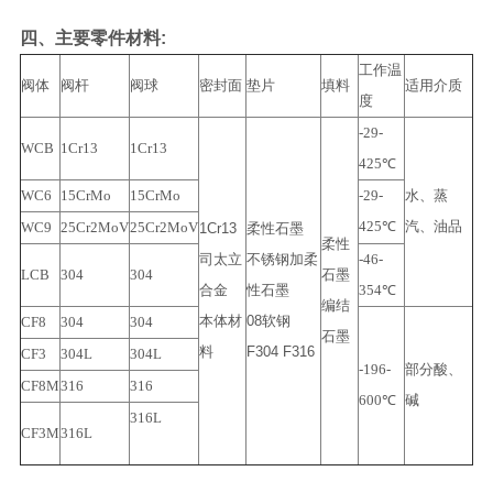
四、主要零件材料:
工作温
阀体
阀杆
阀球
密封面
垫片
填料
适用介质
度
-29-
WCB
1Cr13
1Cr13
425℃
WC6
15CrMo
15CrMo
-29-
水、蒸
425℃
汽、油品
WC9
25Cr2MoV
25Cr2MoV
1Cr13
柔性石墨
柔性
司太立
不锈钢加柔
-46-
LCB
304
304
石墨
合金
性石墨
354℃
编结
本体材
08软钢
CF8
304
304
石墨
料
F304 F316
CF3
304L
304L
-196-
部分酸、
CF8M
316
316
600℃
碱
316L
CF3M
316L