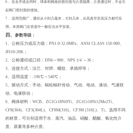
6． 在全开或全闭时，球体和阀座的密封面与介质隔离，介质通过时，不会引
起阀门密封面的侵蚀。
7． 适用范围广，通径从小到几毫米，大到几米，从高真空至高压力都可应
用。本类阀门在管道中一般应当水平安装。
四、
参数等级：
1、公称压力或压力级：PN1.0-32.0MPa、ANSI CLASS 150-900、
JIS10-20K；
2、公称通径或口径：DN6～900、NPS 1/4 ～36；
3、连接方式：法兰、对焊、螺纹、承插焊等；
4、适用温度：-196℃～540℃；
5、驱动方式：手动、蜗轮蜗杆传动、气动、电动、液动、气液联
动、电液联动；
6、阀体材料：WCB、ZG1Cr18Ni9Ti、ZG1Cr18Ni12Mo2Ti、
CF8(304)、CF3(304L)、CF8M(316)、CF3M (316L)、Ti。选用不同
的材质，可分别适用于水、蒸汽、油品、硝酸、醋酸、氧化性介
质、尿素等多种介质。