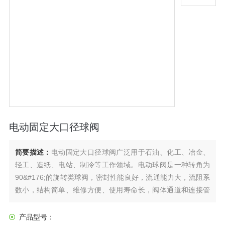
电动固定大口径球阀
简要描述：
电动固定大口径球阀广泛用于石油、化工、冶金、
轻工、造纸、电站、制冷等工作领域。电动球阀是一种转角为
90&#176;的旋转类球阀，密封性能良好，流通能力大，流阻系
数小，结构简单、维修方便、使用寿命长，阀体通道和连接管
径相等并成一直径，介质几乎可以毫无损失的流过。产品通常
用于密封要求严格的场合，除控制气体、液体、蒸汽介质外，
产品型号：