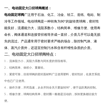
一、
电动固定大口径球阀
概述：
电动固定球阀
广泛用于石油、化工、冶金、轻工、造纸、电站、制
冷等工作领域。电动球阀是一种转角为90°的旋转类球阀，密封性
能良好，流通能力大，流阻系数小，结构简单、维修方便、使用寿
命长，阀体通道和连接管径相等并成一直径，介质几乎可以毫无损
失的流过。产品通常用于密封要求严格的场合，除控制气体、液
体、蒸汽介质外，还适宜控制污水和含有纤维性杂质的介质。
二、
电动固定大口径球阀
特点：
1． 流体阻力小，其阻力系数与同长度的管段相等。
2． 结构简单、体积小、重量轻。
3． 紧密可靠，目前球阀的密封面材料广泛使用塑料，密封性好，在真空系统
中也已广泛使用。
4． 操作方便，开闭迅速，从全开到全关只要旋转90°，便于远距离的控制。
5． 维修方便，球阀结构简单，密封圈一般都是活动的，拆卸更换都比较方
便。