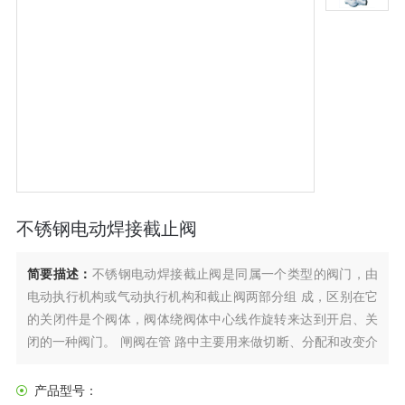
不锈钢电动焊接截止阀
简要描述：
不锈钢电动焊接截止阀是同属一个类型的阀门，由
电动执行机构或气动执行机构和截止阀两部分组 成，区别在它
的关闭件是个阀体，阀体绕阀体中心线作旋转来达到开启、关
闭的一种阀门。 闸阀在管 路中主要用来做切断、分配和改变介
质的流动方向。二片式球阀，三片式球阀，是近年来被广泛采
用 的一种新型阀门。
产品型号：