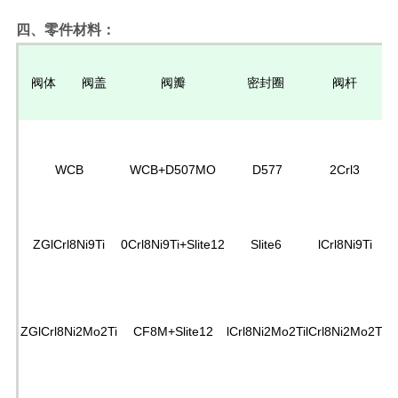
四、零件材料：
阀体
阀盖
阀瓣
密封圈
阀杆
WCB
WCB+D507MO
D577
2Crl3
ZGlCrl8Ni9Ti
0Crl8Ni9Ti+Slite12
Slite6
lCrl8Ni9Ti
P
ZGlCrl8Ni2Mo2Ti
CF8M+Slite12
lCrl8Ni2Mo2Ti
lCrl8Ni2Mo2Ti
P