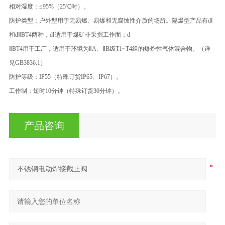
相对湿度：≤95%（25℃时）。
防护类型：户外型用于无易燃、易爆和无腐蚀性介质的场所。隔爆型产品有dⅠ
和dⅡBT4两种，dⅠ适用于煤矿非采掘工作面；d
ⅡBT4用于工厂，适用于环境为ⅡA、ⅡB级T1~T4组的爆炸性气体混合物。（详
见GB3836.1）
防护等级：IP55（特殊订货IP65、IP67）。
工作制：短时10分钟（特殊订货30分钟）。
产品咨询