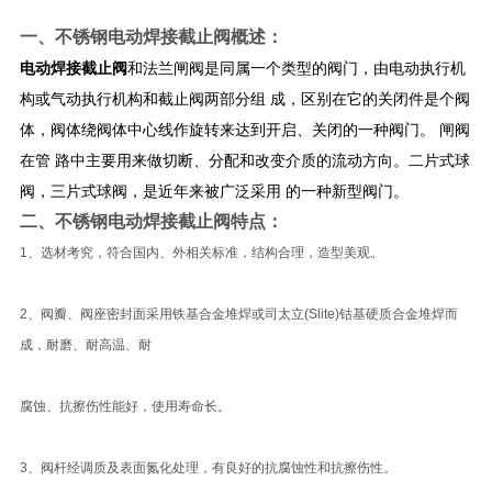
一、
不锈钢电动焊接截止阀
概述：
电动焊接截止阀
和法兰闸阀是同属一个类型的阀门，由电动执行机
构或气动执行机构和截止阀两部分组 成，区别在它的关闭件是个阀
体，阀体绕阀体中心线作旋转来达到开启、关闭的一种阀门。 闸阀
在管 路中主要用来做切断、分配和改变介质的流动方向。二片式球
阀，三片式球阀，是近年来被广泛采用 的一种新型阀门。
二、
不锈钢电动焊接截止阀
特点：
1、选材考究，符合国内、外相关标准，结构合理，造型美观。
2、阀瓣、阀座密封面采用铁基合金堆焊或司太立(Slite)钴基硬质合金堆焊而
成，耐磨、耐高温、耐
腐蚀、抗擦伤性能好，使用寿命长。
3、阀杆经调质及表面氮化处理，有良好的抗腐蚀性和抗擦伤性。