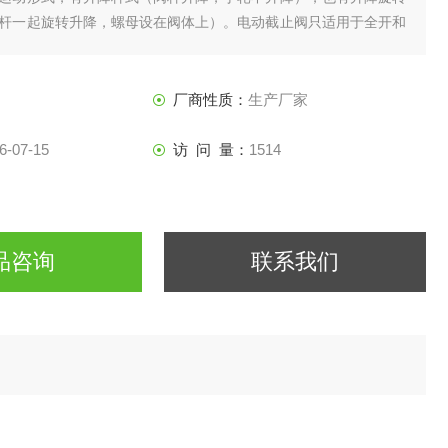
杆一起旋转升降，螺母设在阀体上）。电动截止阀只适用于全开和
调节和节流。
厂商性质：
生产厂家
6-07-15
访 问 量：
1514
品咨询
联系我们