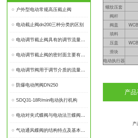
螺纹压套
户外型电动常规高压截止阀
阀杆
阀盖
WCB
电动截止阀dn200三种分类的区别
填料
电动调节截止阀具有的调节流量的作用
压盖
WCB
滑块
电动调节截止阀的密封面主要有平面和锥面两种
电动执行器
电动调节阀用于调节介质的流量、压力和液位
防爆电动闸阀DN250
产品
SDQ31-18R/min电动执行机构
电动对夹式蝶阀与电动法兰蝶阀的选用
产
气动通风蝶阀的结构特点及基本原理