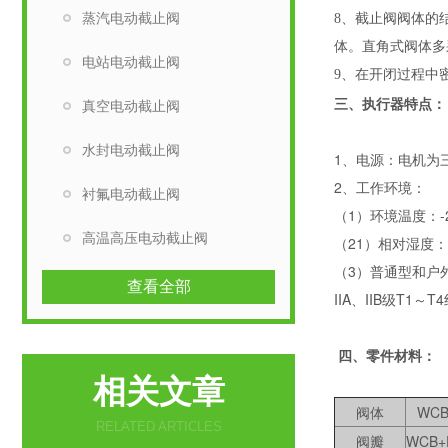
蒸汽电动截止阀
8、
截止阀阀体的
体。直角式阀体多
电站电动截止阀
9
、在开闭过程中
三、执行器特点：
真空电动截止阀
水封电动截止阀
1、电源：电机为三
2、工作环境：
衬氟电动截止阀
（1）环境温度：-
高温高压电动截止阀
（21）相对湿度：
（3）普通型和户外
查看全部
IIA、IIB级T1
四、零件材料：
相关文章
阀体
WCB
RELATED ARTICLES
阀瓣
WCB+D