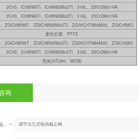
2Crl3、lCrl8Ni9Ti、lCrl8Ni2Mo2Ti、316L、25Cr2Mo1VA
2Crl3、lCrl8Ni9Ti、lCrl8Ni2Mo2Ti、316L、25Cr2Mo1VA
、ZGlCrl8Ni9T、ZGlCrl8Ni2Mo2Ti、ZG00Crl7Nil4M02、ZGlCr5MO
柔性石墨、PTFE
、ZGlCrl8Ni9T、ZGlCrl8Ni2Mo2Ti、ZG00Crl7Nil4M02、ZGlCr5MO
2Crl3、lCrl8Ni9Ti、lCrl8Ni2Mo2Ti、316L、25Cr2Mo1VA
壳体(HT200、WCB)
咨询
品：