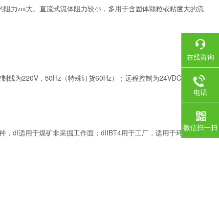
的阻力zui大。直流式流体阻力较小，多用于含固体颗粒或粘度大的流
在线咨询
制线为220V，50Hz（特殊订货60Hz）；远程控制为24VDC。
电话
微信扫一扫
种，dI适用于煤矿非采掘工作面；dIIBT4用于工厂，适用于环境为