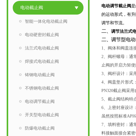
电动调节截止阀
是
电动截止阀
的运动形式，有升
智能一体化电动截止阀
调节和节流。
二、
调节法兰式
电动硬密封截止阀
二、
调节型电动
法兰式电动截止阀
1
、
阀体和阀盖连接形
2
、
阀杆螺母：通常
焊接式电动截止阀
止阀的开启力矩使
3
、
阀杆设计：采用
铸钢电动截止阀
4
、
阀盖垫片形式：
不锈钢电动截止阀
PN320截止阀采
5
、
截止阀结构特
电动调节截止阀
6
、
上密封座设计
开关型电动截止阀
虽然按照标准AP
7
、
填料密封：通常
防爆电动截止阀
料接触面接合紧密