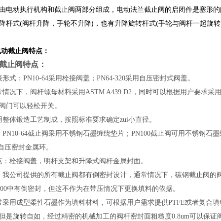
由电动执行机构和截止阀两部分组成，电动法兰截止阀的启闭件是塞形的
降杆式(阀杆升降，手轮不升降)，也有升降旋转杆式(手轮与阀杆一起旋
电动截止阀
特点：
截止阀
特点：
式：PN10-64采用栓接阀盖；PN64-320采用自压密封式阀盖。
情况下，阀杆螺母材料采用ASTM A439 D2，同时可以根据用户要
阀门可以轻松开关。
整体锻造工艺制成，按照标准要求确定zui小直径。
PN10-64截止阀采用不锈钢石墨缠绕垫片；PN100截止阀可用不锈钢石
用自压密封金属环。
点：栓接阀盖，明杆支架和升降式阀杆金属封面。
：我公司提供的所有截止阀都有倒密封设计，通常情况下，碳钢截止阀的
I600中有倒密封，但这不作为在带压情况下更换填料的依据。
采用成型柔性石墨作为填料材料，可根据用户需求提供PTFE或者复合填
但是旋转自如，经过精密的机械加工的阀杆密封面粗糙度0.8um可以保证