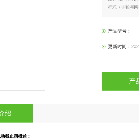
杆式（手轮与阀
全关，不允许作
产品型号：
更新时间：
202
产
介绍
电动截止阀
概述：