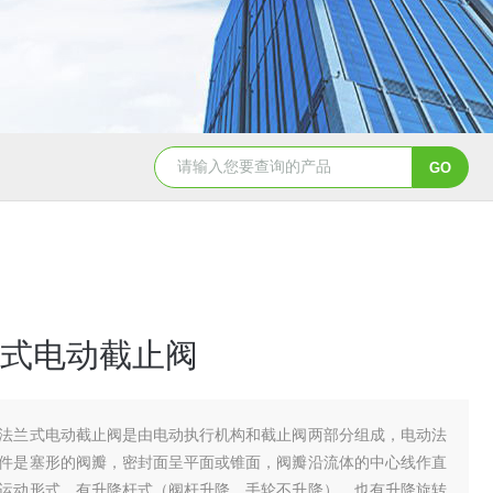
造纸行业电动刀闸阀选型
dn200湖泉电动截止阀
一体
式电动截止阀
法兰式电动截止阀是由电动执行机构和截止阀两部分组成，电动法
件是塞形的阀瓣，密封面呈平面或锥面，阀瓣沿流体的中心线作直
运动形式，有升降杆式（阀杆升降，手轮不升降），也有升降旋转