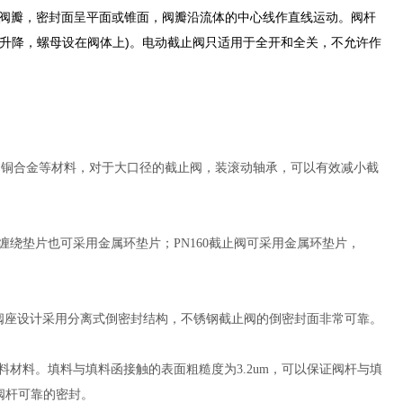
阀瓣，密封面呈平面或锥面，阀瓣沿流体的中心线作直线运动。阀杆
转升降，螺母设在阀体上)。电动截止阀只适用于全开和全关，不允许作
求采用铜合金等材料，对于大口径的截止阀，装滚动轴承，可以有效减小截
墨缠绕垫片也可采用金属环垫片；PN160截止阀可采用金属环垫片，
阀座设计采用分离式倒密封结构，不锈钢截止阀的倒密封面非常可靠。
料材料。填料与填料函接触的表面粗糙度为3.2um，可以保证阀杆与填
阀杆可靠的密封。