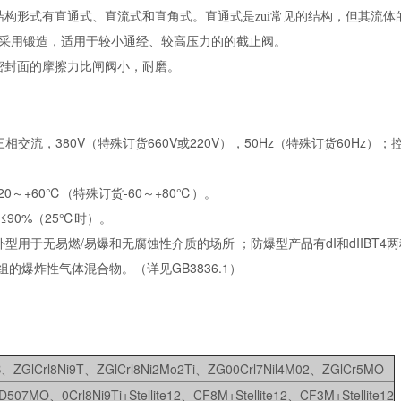
结构形式有直通式、直流式和直角式。直通式是zui常见的结构，但其流体
采用锻造，适用于较小通经、较高压力的的截止阀。
密封面的摩擦力比闸阀小，耐磨。
相交流，380V（特殊订货660V或220V），50Hz（特殊订货60Hz）；控
20～+60℃（特殊订货-60～+80℃）。
≤90%（25℃时）。
型用于无易燃/易爆和无腐蚀性介质的场所 ；防爆型产品有dI和dIIBT4两
～T4组的爆炸性气体混合物。（详见GB3836.1）
、ZGlCrl8Ni9T、ZGlCrl8Ni2Mo2Ti、ZG00Crl7Nil4M02、ZGlCr5MO
507MO、0Crl8Ni9Ti+Stellite12、CF8M+Stellite12、CF3M+Stellite12