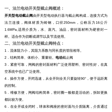
一、
法兰电动开关型截止阀
概述：
开关型电动截止阀
由开关型电动执行器与截止阀构成，连接方式为
法兰连接，阀体材质为铸钢，口径250mm，公称压力16公斤
1.6MPa,适用介质为，水、蒸汽、油品，密封面材料为硬密封一
样。适合作为切断或调节以及节流使用。
二、
法兰电动开关型截止阀
特点：
1．流体阻力小，其阻力系数与同长度的管段相等。
2．结构简单、体积小、重量轻。
电动
截止阀
3．紧密可靠，闸阀的密封面材料广泛使用塑料、密封性好，在真
空系统中也已广泛使用。
4．操作方便，开闭迅速，从全开到全关只要旋转90°，便于远距离
的控制。
5．维修方便，闸阀结构简单，密封圈一般都是活动的，拆卸更换
都比较方便。
6．在全开或全闭时，球体和阀座的密封面与介质隔离，介质通过