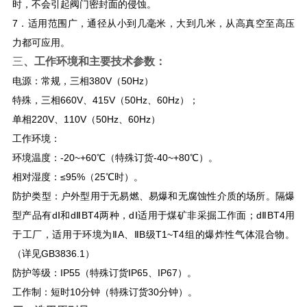
时，不会引起阀门密封面的侵蚀。
7．适用范围广，通径从小到几毫米，大到几米，从高真空至高压
力都可应用。
三
、工作环境和主要技术参数：
电源：常规，三相380V（50Hz）
特殊，三相660V、415V（50Hz、60Hz）；
单相220V、110V（50Hz、60Hz）
工作环境：
环境温度：-20~+60℃（特殊订货-40~+80℃）。
相对湿度：≤95%（25℃时）。
防护类型：户外型用于无易燃、易爆和无腐蚀性介质的场所。隔爆
型产品有dⅠ和dⅡBT4两种，dⅠ适用于煤矿非采掘工作面；dⅡBT4用
于工厂，适用于环境为ⅡA、ⅡB级T1~T4组的爆炸性气体混合物。
（详见GB3836.1）
防护等级：IP55（特殊订货IP65、IP67）。
工作制：短时10分钟（特殊订货30分钟）。