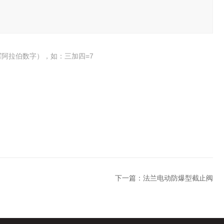
阿拉伯数字），如：三加四=7
下一篇：
法兰电动防爆型截止阀