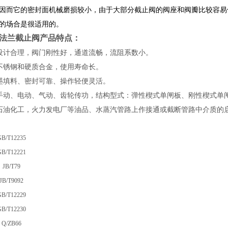
因而它的密封面机械磨损较小，由于大部分截止阀的阀座和阀瓣比较容易
的场合是很适用的。
法兰截止阀
产品特点：
设计合理，阀门刚性好，通道流畅，流阻系数小。
不锈钢和硬质合金，使用寿命长。
墨填料、密封可靠、操作轻便灵活。
手动、电动、气动、齿轮传功，结构型式：弹性楔式单闸板、刚性楔式单
石油化工，火力发电厂等油品、水蒸汽管路上作接通或截断管路中介质的
GB/T12235
GB/T12221
JB/T79
JB/T9092
GB/T12229
GB/T12230
Q/ZB66