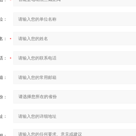
位：
名：
话：
箱：
份：
址：
明：