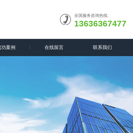
全国服务咨询热线:
13636367477
成功案例
在线留言
联系我们