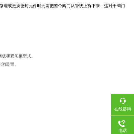
修理或更换密封元件时无需把整个阀门从管线上拆下来，这对于阀门
闸板和双闸板型式。
启闭装置。
在线咨询
电话