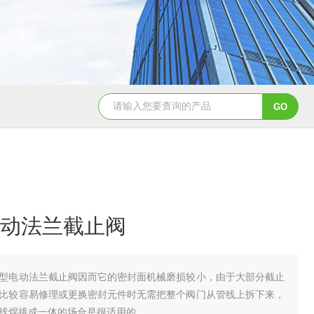
造纸行业电动刀闸阀选型
dn200湖泉电动截止阀
一体
动法兰截止阀
型电动法兰截止阀因而它的密封面机械磨损较小，由于大部分截止
比较容易修理或更换密封元件时无需把整个阀门从管线上拆下来，
线焊接成一体的场合是很适用的。