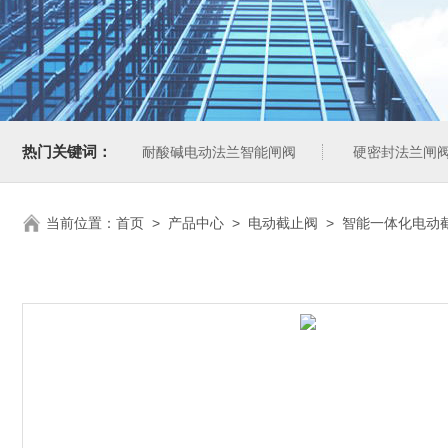
热门关键词：
耐酸碱电动法兰智能闸阀
硬密封法兰闸
当前位置：
首页
>
产品中心
>
电动截止阀
>
智能一体化电动