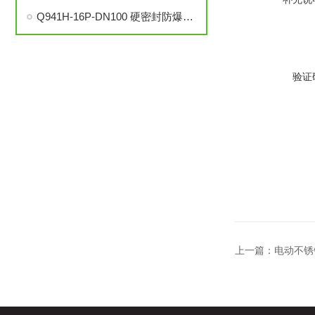
Q941H-16P-DN100 硬密封防爆型不锈钢电动球阀
验证
上一篇：
电动不锈