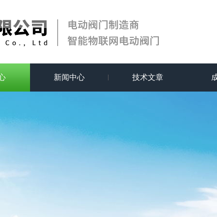
心
新闻中心
技术文章