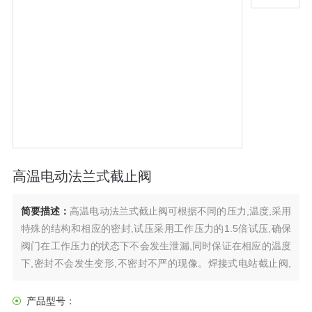
高温电动法兰式截止阀
简要描述：
高温电动法兰式截止阀可根据不同的压力,温度,采用
特殊的结构和相应的密封,试压采用工作压力的1.5倍试压,确保
阀门在工作压力的状态下不会发生泄漏,同时保证在相应的温度
下,密封不会发生变形,不密封不严的现像。焊接式电站截止阀,
是电力,电气,机电、电控设备工程中应用zui多的阀门之一,由于
其安装方便,制造合理,经济简单,所以大量使用在电力工程等管
产品型号：