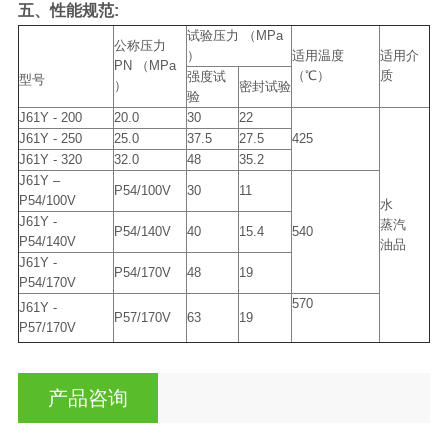
五、​性能规范:
试验压力 （MPa
公称压力
）
适用温度
适用介
PN （MPa
（℃）
质
强度试
型号
）
密封试验
验
J61Y - 200
20.0
30
22
J61Y - 250
25.0
37.5
27.5
425
J61Y - 320
32.0
48
35.2
J61Y –
P54/100V
30
11
P54/100V
水
J61Y -
蒸汽
P54/140V
40
15.4
540
P54/140V
油品
J61Y -
P54/170V
48
19
P54/170V
570
J61Y -
P57/170V
63
19
P57/170V
产品咨询