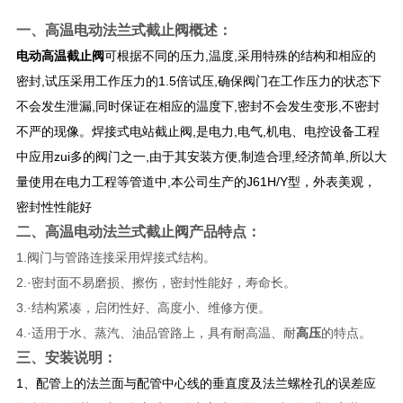
一、
高温电动法兰式截止阀
概述：
电动高温截止阀
可根据不同的压力,温度,采用特殊的结构和相应的
密封,试压采用工作压力的1.5倍试压,确保阀门在工作压力的状态下
不会发生泄漏,同时保证在相应的温度下,密封不会发生变形,不密封
不严的现像。焊接式电站截止阀,是电力,电气,机电、电控设备工程
中应用zui多的阀门之一,由于其安装方便,制造合理,经济简单,所以大
量使用在电力工程等管道中,本公司生产的J61H/Y型，外表美观，
密封性性能好
二、
高温电动法兰式截止阀
产品特点：
1.阀门与管路连接采用焊接式结构。
2.·密封面不易磨损、擦伤，密封性能好，寿命长。
3.·结构紧凑，启闭性好、高度小、维修方便。
4.·适用于水、蒸汽、油品管路上，具有耐高温、耐
高压
的特点。
三、安装说明：
1、配管上的法兰面与配管中心线的垂直度及法兰螺栓孔的误差应