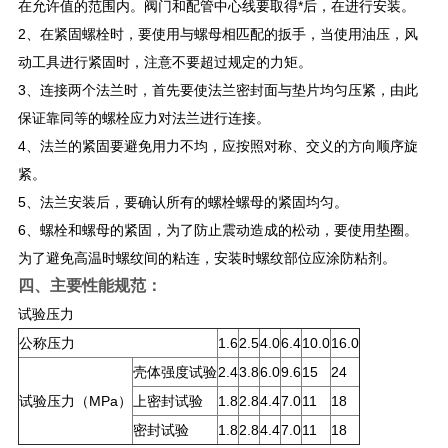
在允许值的范围内。阀门和配管中心线要取得*后，在进行安装。
2、在紧固螺栓时，要使用与螺母相匹配的扳手，当使用油压，风
动工具进行紧固时，注意不要超过规定的力矩。
3、连接两个法兰时，首先要使法兰密封面与垫片均匀压紧，由此
保证靠同等的螺栓应力对法兰进行连接。
4、法兰的紧固要避免用力不均，应按照对称、交义的方向顺序旋
紧。
5、法兰安装后，要确认所有的螺栓螺母的紧固均匀。
6、螺栓和螺母的紧固，为了防止震动造成的松动，要使用垫圈。
为了避免高温时螺纹间的粘连，安装时螺纹部位应涂防粘剂。
四、主要性能规范：
试验压力
公称压力
1.6
2.5
4.0
6.4
10.0
16.0
壳体强度试验
2.4
3.8
6.0
9.6
15
24
试验压力（MPa）
上密封试验
1.8
2.8
4.4
7.0
11
18
密封试验
1.8
2.8
4.4
7.0
11
18