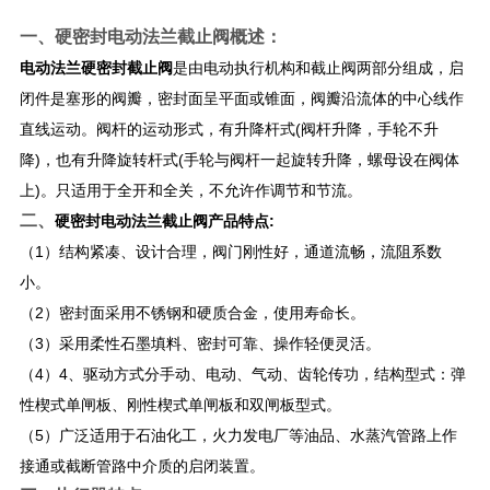
一、
硬密封电动法兰截止阀
​概述：
电动法兰硬密封截止阀
是由电动执行机构和截止阀两部分组成，启
闭件是塞形的阀瓣，密封面呈平面或锥面，阀瓣沿流体的中心线作
直线运动。阀杆的运动形式，有升降杆式(阀杆升降，手轮不升
降)，也有升降旋转杆式(手轮与阀杆一起旋转升降，螺母设在阀体
上)。只适用于全开和全关，不允许作调节和节流。
二、
硬密封电动法兰截止阀
产品特点:
（1）结构紧凑、设计合理，阀门刚性好，通道流畅，流阻系数
小。
（2）密封面采用不锈钢和硬质合金，使用寿命长。
（3）采用柔性石墨填料、密封可靠、操作轻便灵活。
（4）4、驱动方式分手动、电动、气动、齿轮传功，结构型式：弹
性楔式单闸板、刚性楔式单闸板和双闸板型式。
（5）广泛适用于石油化工，火力发电厂等油品、水蒸汽管路上作
接通或截断管路中介质的启闭装置。