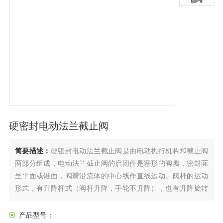
硬密封电动法兰截止阀
简要描述：
硬密封电动法兰截止阀是由电动执行机构和截止阀
两部分组成，电动法兰截止阀的启闭件是塞形的阀瓣，密封面
呈平面或锥面，阀瓣沿流体的中心线作直线运动。阀杆的运动
形式，有升降杆式（阀杆升降，手轮不升降），也有升降旋转
杆式（手轮与阀杆一起旋转升降，螺母设在阀体上）。电动法
兰截止阀只适用于全开和全关，不允许作调节和节流。
产品型号：