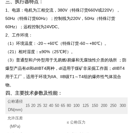
三、
执行器特点：
1、电源：电机为三相交流，380V（特殊订货660V或220V），
50Hz（特殊订货60Hz）；控制线为220V，50Hz（特殊订货
60Hz）；远程控制为24VDC。
2、工作环境：
（1）环境温度：-20～+60℃（特殊订货-60～+80℃）。
（21）相对湿度：≤90%（25℃时）。
（3）普通型和户外型用于无易燃/易爆和无腐蚀性介质的场所 ；防
爆型产品有dI和dIIBT4两种，dI适用于煤矿非采掘工作面；dIIBT4
用于工厂，适用于环境为IIA、IIB级T1～T4组的爆炸性气体混合
物。
四、主要技术参数及性能：
公称通径
15
20
25
32
40
50
65
80
100
125
150
200
250
300
DN(mm)
允许压差
≤ 公称压力
(MPa)