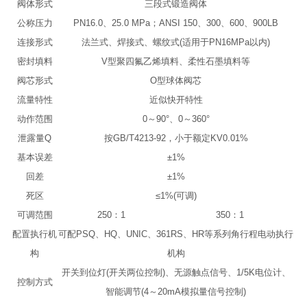
阀体形式
三段式锻造阀体
公称压力
PN16.0、25.0 MPa；ANSI 150、300、600、900LB
连接形式
法兰式、焊接式、螺纹式(适用于PN16MPa以内)
密封填料
V型聚四氟乙烯填料、柔性石墨填料等
阀芯形式
O型球体阀芯
流量特性
近似快开特性
动作范围
0～90°、0～360°
泄露量Q
按GB/T4213-92，小于额定KV0.01%
基本误差
±1%
回差
±1%
死区
≤1%(可调)
可调范围
250：1
350：1
配置执行机
可配PSQ、HQ、UNIC、361RS、HR等系列角行程电动执行
构
机构
开关到位灯(开关两位控制)、无源触点信号、1/5K电位计、
控制方式
智能调节(4～20mA模拟量信号控制)