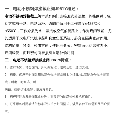
一、
电动不锈钢焊接截止阀J961Y
概述：
电动不锈钢焊接截止阀
本系列阀门连接形式分法兰、焊接两种，驱
动方式有手动、电动两种。该阀门适用于工作温度≤425℃和
≤550℃，工作介质为水、蒸汽或空气的管路上，作为启闭装置；尤
其适用于火电厂汽机冷凝和真空负压系统，起真空隔离密封作用。
结构简单、紧凑、检修方便，使用寿命长。密封面运动磨擦力小、
启闭轻便，而且密封面磨损有自动补偿功能。
二、
特点：
电动不锈钢焊接截止阀J961Y
1、选材考究，符合国内、外相关标准，结构合理，造型美观。
2、阀瓣、阀座密封面采用铁基合金堆焊或司太立(Slite)钴基硬质合金堆焊而
成，耐磨、耐高温、耐
腐蚀、抗擦伤性能好，使用寿命长。
3、阀杆经调质及表面氮化处理，有良好的抗腐蚀性和抗擦伤性。
4、可采用各种配管法兰标准及法兰密封面型式，满足各种工程需要及用户要
求。