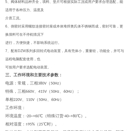
5、阀体材料品种齐全，填料、垫片可根据实际工况或用户要求合理选配，能
适用于各种压力、温度及
介质工况。
6、倒密封采用螺纹连接密封座或本体堆焊奥氏体不锈钢而成，密封可靠，更
换填料可在不停机情况下
进行，方便快捷，不影响系统运行。
7、配有DZW系列多回转式电动装置，具有壳体小，重量轻，功能全，并可与
远程电脑配套使用，也
可按用户要求选配电动装置。
三、工作环境和主要技术参数：
电源：常规，三相380V（50Hz）
特殊，三相660V、415V（50Hz、60Hz）；
单相220V、110V（50Hz、60Hz）
工作环境：
环境温度：-20~+60℃（特殊订货-40~+80℃）。
相对湿度：≤95%（25℃时）。