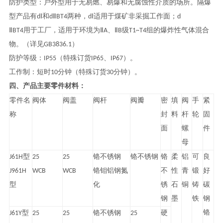
防护类型：户外型用于无易燃、易爆和无腐蚀性介质的场所。隔爆
型产品有dⅠ和dⅡBT4两种，dⅠ适用于煤矿非采掘工作面；d
ⅡBT4用于工厂，适用于环境为ⅡA、ⅡB级T1~T4组的爆炸性气体混合
物。（详见GB3836.1）
防护等级：IP55（特殊订货IP65、IP67）。
工作制：短时10分钟（特殊订货30分钟）。
四、产品主要零件材料：
零件名
阀体
阀盖
阀杆
阀瓣
密
填
阀
手
紧
称
封
料
杆
轮
固
面
螺
件
母
J61H型
25
25
铬不锈钢
铬不锈钢
铬
柔
铝
可
良
J961H
WCB
WCB
铬钼铝钢氮
不
性
青
锻
好
型
化
锈
石
铜
铸
碳
钢
墨
铁
钢
铬
J61Y型
25
25
铬不锈钢
25
硬