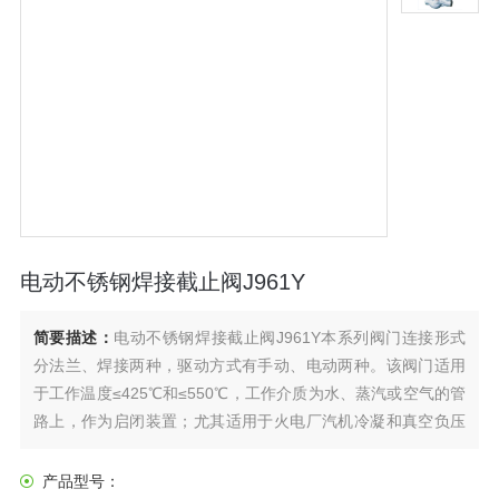
电动不锈钢焊接截止阀J961Y
简要描述：
电动不锈钢焊接截止阀J961Y本系列阀门连接形式
分法兰、焊接两种，驱动方式有手动、电动两种。该阀门适用
于工作温度≤425℃和≤550℃，工作介质为水、蒸汽或空气的管
路上，作为启闭装置；尤其适用于火电厂汽机冷凝和真空负压
系统，起真空隔离密封作用。结构简单、紧凑、检修方便，使
用寿命长。密封面运动磨擦力小、启闭轻便，而且密封面磨损
产品型号：