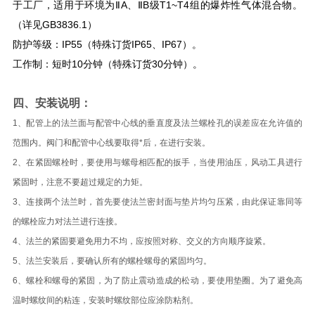
于工厂，适用于环境为ⅡA、ⅡB级T1~T4组的爆炸性气体混合物。
（详见GB3836.1）
防护等级：IP55（特殊订货IP65、IP67）。
工作制：短时10分钟（特殊订货30分钟）。
四、安装说明：
1、配管上的法兰面与配管中心线的垂直度及法兰螺栓孔的误差应在允许值的
范围内。阀门和配管中心线要取得*后，在进行安装。
2、在紧固螺栓时，要使用与螺母相匹配的扳手，当使用油压，风动工具进行
紧固时，注意不要超过规定的力矩。
3、连接两个法兰时，首先要使法兰密封面与垫片均匀压紧，由此保证靠同等
的螺栓应力对法兰进行连接。
4、法兰的紧固要避免用力不均，应按照对称、交义的方向顺序旋紧。
5、法兰安装后，要确认所有的螺栓螺母的紧固均匀。
6、螺栓和螺母的紧固，为了防止震动造成的松动，要使用垫圈。为了避免高
温时螺纹间的粘连，安装时螺纹部位应涂防粘剂。