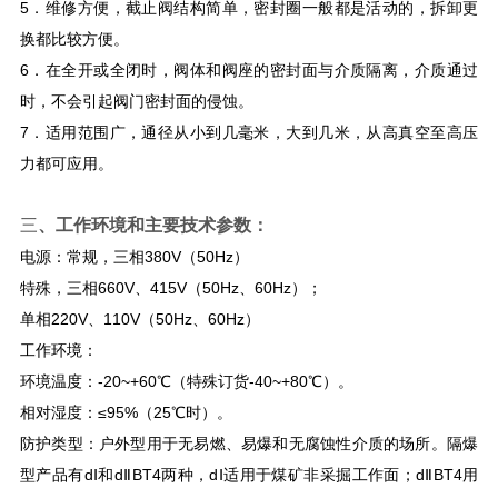
5．维修方便，截止阀结构简单，密封圈一般都是活动的，拆卸更
换都比较方便。
6．在全开或全闭时，阀体和阀座的密封面与介质隔离，介质通过
时，不会引起阀门密封面的侵蚀。
7．适用范围广，通径从小到几毫米，大到几米，从高真空至高压
力都可应用。
三
、工作环境和主要技术参数：
电源：常规，三相380V（50Hz）
特殊，三相660V、415V（50Hz、60Hz）；
单相220V、110V（50Hz、60Hz）
工作环境：
环境温度：-20~+60℃（特殊订货-40~+80℃）。
相对湿度：≤95%（25℃时）。
防护类型：户外型用于无易燃、易爆和无腐蚀性介质的场所。隔爆
型产品有dⅠ和dⅡBT4两种，dⅠ适用于煤矿非采掘工作面；dⅡBT4用