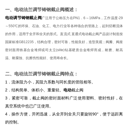
一、
电动法兰调节铸钢截止阀
概述：
电动调节铸钢截止阀
广泛用于公称压力在PN1．6～16MPa，工作温度-29
～550℃的环保、石油、化工、电力行业等各种场合的管路上，起到切断流体
的作用，适用于全开和全关的形式。直流式 直通式电动截止阀产品设计制造按
国家标准GB12235，结构合理，密封可靠，性能良好，造型美观；阀瓣、阀座
密封面用铁基合金堆焊或司太立(slite)钻基硬质合金堆焊而成，耐磨、耐高
温、耐腐蚀、抗擦伤性能好、使用寿命长。
二、
电动法兰调节铸钢截止阀
特点：
1．流体阻力小，其阻力系数与同长度的管段相等。
2．结构简单、体积小、重量轻。
电动
截止阀
3．紧密可靠，截止阀的密封面材料广泛使用塑料、密封性好，在
真空系统中也已广泛使用。
4．操作方便，开闭迅速，从全开到全关只要旋转90°，便于远距离
的控制。