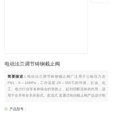
电动法兰调节铸钢截止阀
简要描述：
电动法兰调节铸钢截止阀广泛用于公称压力在
PN1．6～16MPa，工作温度-29～550℃的环保、石油、化
工、电力行业等各种场合的管路上，起到切断流体的作用，适
用于全开和全关的形式。直流式 直通式电动截止阀产品设计制
造按国家标准GB12235，结构合理，密封可靠，性能良好，造
型美观；阀瓣、阀座密封面用铁基合金堆焊或司太立（slite）
产品型号：