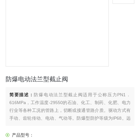
防爆电动法兰型截止阀
简要描述：
防爆电动法兰型截止阀适用于公称压力PN1．
616MPa，工作温度-29550的石油、化工、制药、化肥、电力
行业等各种工况的管路上，切断或接通管路介质。驱动方式有
手动、齿轮传动、电动、气动等。防爆型防护等级为IP68。远
程控制为24VDC。 调节模块可接收和输出4～20ma标准信号。
电气元件安装在一块可翻转的板上，以便对力矩控制、行程控
产品型号：