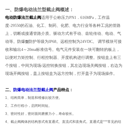
一、
防爆电动法兰型截止阀
概述：
电动防爆法兰截止阀
适用于公称压力PN1．616MPa，工作温
度-29550的石油、化工、制药、化肥、电力行业等各种工况的管路
上，切断或接通管路介质。驱动方式有手动、齿轮传动、电动、气
动等。防爆
防护等级为IP68。远程控制为24VDC。 调节模块可接
型
收和输出4～20ma标准信号。电气元件安装在一块可翻转的板上，
以便对力矩控制、行程控制器、开度机构进行调整。按钮盒上有三
个按钮，中间为现场/远控转换按钮，其左边现场关阀按钮，右边为
现场开阀按钮，盖上按钮盒为远方控制，打开盖子为现场操作。
二、
防爆电动法兰型截止阀
产品特点：
1、结构简单，制造和维修比较方便。
2、工作行程小，启闭时间短。
3、密封性好，密封面间磨擦力小，寿命较长。
4、截止阀阀体的结构形式有直通式、直流式和直角式。直通式是***常见的结