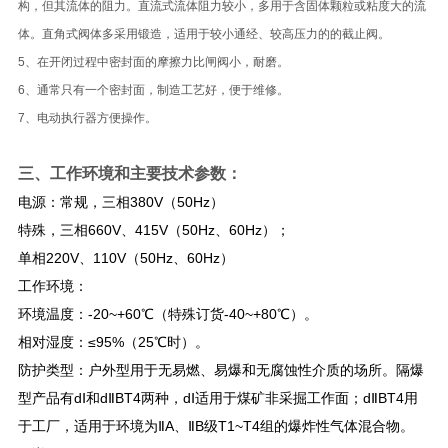
构，但其流体的阻力。直流式流体阻力较小，多用于含固体颗粒或粘度大的流
体。直角式阀体多采用锻造，适用于较小通经、较高压力的的截止阀。
5、在开闭过程中密封面的摩擦力比闸阀小，耐磨。
6、通常只有一个密封面，制造工艺好，便于维修。
7、电动执行器方便操作。
三、
工作环境和主要技术参数：
电源：常规，三相380V（50Hz）
特殊，三相660V、415V（50Hz、60Hz）；
单相220V、110V（50Hz、60Hz）
工作环境：
环境温度：-20~+60℃（特殊订货-40~+80℃）。
相对湿度：≤95%（25℃时）。
防护类型：户外型用于无易燃、易爆和无腐蚀性介质的场所。隔爆
型产品有dⅠ和dⅡBT4两种，dⅠ适用于煤矿非采掘工作面；dⅡBT4用
于工厂，适用于环境为ⅡA、ⅡB级T1~T4组的爆炸性气体混合物。