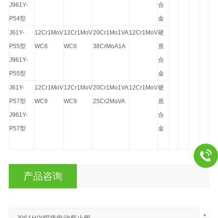
J961Y-
合
P54型
金
J61Y-
12Cr1MoV
12Cr1MoV
20Cr1Mo1VA
12Cr1MoV
硬
P55型
WC6
WC6
38CrMoA1A
质
J961Y-
合
P55型
金
J61Y-
12Cr1MoV
12Cr1MoV
20Cr1Mo1VA
12Cr1MoV
硬
P57型
WC9
WC9
25Cr2MoVA
质
J961Y-
合
P57型
金
产品咨询