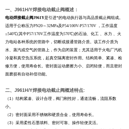
一、
J961H/Y焊接电动截止阀
概述
：
电动焊接截止阀J961Y
是引进*的电动执行器与高品质截止阀组成。
适用于公称压力PN20～32MPa及P54/100V-P57/170V ，工作温度
≤540℃(其中P57/170V工作温度为570℃)的石油、化工 、水力 、火
力电站各种系统的管路中，切断或接通管路介质。该工作介质为
水、蒸汽或空气的管路上，作为启闭装置；尤其适用于火电厂汽机
冷凝和真空负压系统，起真空隔离密封作用。结构简单、紧凑、检
修方便，使用寿命长。密封面运动磨擦力小、启闭轻便，而且密封
面磨损有自动补偿功能。
二、
J961H/Y焊接电动截止阀
概述
特点:
（1）结构紧凑、设计合理，阀门刚性好，通道流畅，流阻系数
小。
（2）密封面采用不锈钢和硬质合金，使用寿命长。
（3）采用柔性石墨填料、密封可靠、操作轻便灵活。