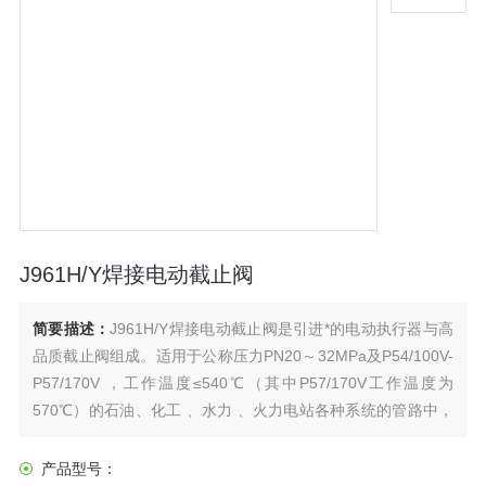
J961H/Y焊接电动截止阀
简要描述：
J961H/Y焊接电动截止阀是引进*的电动执行器与高
品质截止阀组成。适用于公称压力PN20～32MPa及P54/100V-
P57/170V ，工作温度≤540℃（其中P57/170V工作温度为
570℃）的石油、化工 、水力 、火力电站各种系统的管路中，
切断或接通管路介质。该工作介质为水、蒸汽或空气的管路
上，作为启闭装置；尤其适用于火电厂汽机冷凝和真空负压系
产品型号：