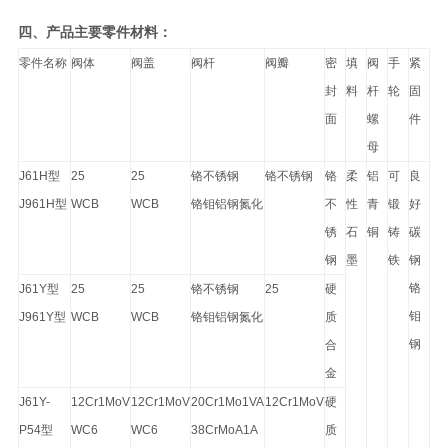
四、产品主要零件材料：
零件名称
阀体
阀盖
阀杆
阀瓣
密
填
阀
手
紧
封
料
杆
轮
固
面
螺
件
母
J61H型
25
25
铬不锈钢
铬不锈钢
铬
柔
铝
可
良
J961H型
WCB
WCB
铬钼铝钢氮化
不
性
青
锻
好
锈
石
铜
铸
碳
钢
墨
铁
钢
铬
J61Y型
25
25
铬不锈钢
25
硬
钼
J961Y型
WCB
WCB
铬钼铝钢氮化
质
钢
合
金
J61Y-
12Cr1MoV
12Cr1MoV
20Cr1Mo1VA
12Cr1MoV
硬
P54型
WC6
WC6
38CrMoA1A
质