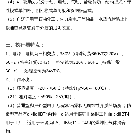
（4）4、驱动方式分手动、电动、气动、齿轮传功，结构型式：弹
性楔式单闸板、刚性楔式单闸板和双闸板型式。
（5）广泛适用于石油化工，火力发电厂等油品、水蒸汽管路上作
接通或截断管路中介质的启闭装置。
三、
执行器特点：
1、电源：电机为三相交流，380V（特殊订货660V或220V），
50Hz（特殊订货60Hz）；控制线为220V，50Hz（特殊订货
60Hz）；远程控制为24VDC。
2、工作环境：
（1）环境温度：-20～+60℃（特殊订货-60～+80℃）。
（21）相对湿度：≤90%（25℃时）。
（3）普通型和户外型用于无易燃/易爆和无腐蚀性介质的场所 ；防
爆型产品有dI和dIIBT4两种，dI适用于煤矿非采掘工作面；dIIBT4
用于工厂，适用于环境为IIA、IIB级T1～T4组的爆炸性气体混合
物。