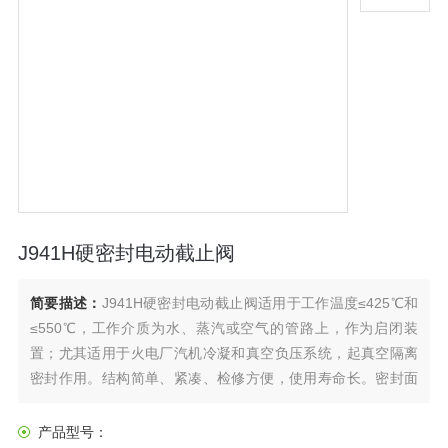
J941H硬密封电动截止阀
简要描述：
J941H硬密封电动截止阀适用于工作温度≤425℃和
≤550℃，工作介质为水、蒸汽或空气的管路上，作为启闭装
置；尤其适用于火电厂汽机冷凝和真空负压系统，起真空隔离
密封作用。结构简单、紧凑、检修方便，使用寿命长。密封面
运动磨擦力小、启闭轻便，而且密封面磨损有自动补偿功能。
是由电动执行机构和截止阀两部分组成，电动法兰截止阀的启
产品型号：