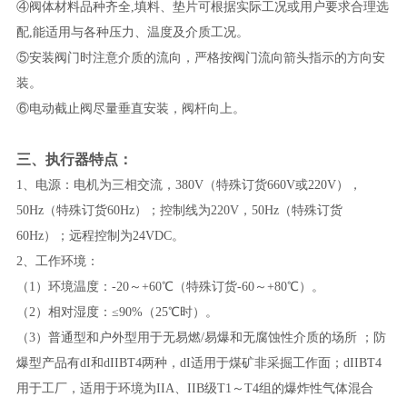
④阀体材料品种齐全,填料、垫片可根据实际工况或用户要求合理选
配,能适用与各种压力、温度及介质工况。
⑤安装阀门时注意介质的流向，严格按阀门流向箭头指示的方向安
装。
⑥电动截止阀尽量垂直安装，阀杆向上。
三、
执行器特点：
1、电源：电机为三相交流，380V（特殊订货660V或220V），
50Hz（特殊订货60Hz）；控制线为220V，50Hz（特殊订货
60Hz）；远程控制为24VDC。
2、工作环境：
（1）环境温度：-20～+60℃（特殊订货-60～+80℃）。
（2）相对湿度：≤90%（25℃时）。
（3）普通型和户外型用于无易燃/易爆和无腐蚀性介质的场所 ；防
爆型产品有dI和dIIBT4两种，dI适用于煤矿非采掘工作面；dIIBT4
用于工厂，适用于环境为IIA、IIB级T1～T4组的爆炸性气体混合