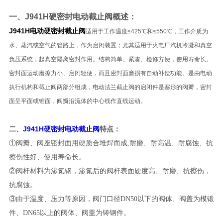
一、
J941H硬密封电动截止阀
概述：
J941H电动硬密封截止阀
适用于工作温度≤425℃和≤550℃，工作介质为
水、蒸汽或空气的管路上，作为启闭装置；尤其适用于火电厂汽机冷凝和真空
负压系统，起真空隔离密封作用。结构简单、紧凑、检修方便，使用寿命长。
密封面运动磨擦力小、启闭轻便，而且密封面磨损有自动补偿功能。是由电动
执行机构和截止阀两部分组成，电动法兰截止阀的启闭件是塞形的阀瓣，密封
面呈平面或锥面，阀瓣沿流体的中心线作直线运动。
J941H硬密封电动截止阀
二、
特点：
①阀瓣、阀座密封面用硬质合堆焊而成,耐磨、耐高温、耐腐蚀、抗
擦伤性好、使用寿命长。
②阀杆材料为渗氮钢，渗氮后的阀杆表面硬度高、耐磨、抗擦伤，
抗腐蚀。
③由于温度、压力等原因，阀门口径DN50以下的阀体、阀盖为模锻
件、DN65以上的阀体、阀盖为铸钢件。