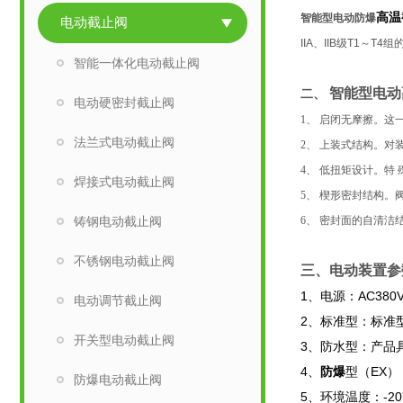
高温
智能型电动
防爆
电动截止阀
IIA、IIB级T1
智能一体化电动截止阀
智能型电动
二、
电动硬密封截止阀
1、 启闭无摩擦。
法兰式电动截止阀
2、 上装式结构。
4、 低扭矩设计。
焊接式电动截止阀
5、 楔形密封结构
铸钢电动截止阀
6、 密封面的自清
不锈钢电动截止阀
三、电动
装置参
1、电源：AC380
电动调节截止阀
2、标准型：标准
开关型电动截止阀
3、防水型：产品
4、
防爆
型（EX）
防爆电动截止阀
5、环境温度：-20