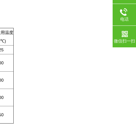
电话
适用温度
微信扫一扫
≤℃)
25
00
00
00
50