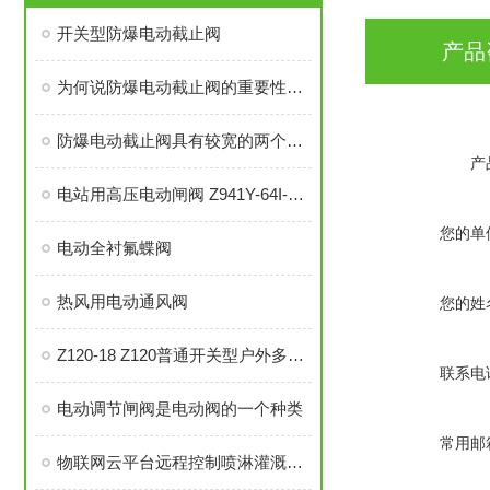
开关型防爆电动截止阀
产品
为何说防爆电动截止阀的重要性越来越显著
防爆电动截止阀具有较宽的两个端部连接
产
电站用高压电动闸阀 Z941Y-64I-DN125 高温高压型电动闸阀
您的单
电动全衬氟蝶阀
热风用电动通风阀
您的姓
Z120-18 Z120普通开关型户外多回转阀门电动装置
联系电
电动调节闸阀是电动阀的一个种类
常用邮
物联网云平台远程控制喷淋灌溉阀门 手机远程无线控制