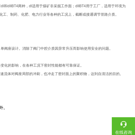
dIIBT4两种，dI适用于煤矿非采掘工作面；dIIBT4用于工厂，适用于环境为
。石油、化工、制药、化肥、电力行业等各种的工况上，截断或接通调节管路介质。​
3、 单阀座设计。消除了阀门中腔介质因异常升压而影响使用安全的问题。
线压差变化的影响，在各种工况下密封性能都有可靠保证。
了高速流体对阀座局部的冲刷，也冲走了密封面上的聚积物，达到自清洁的目的。
户外。
在线咨询