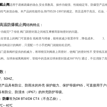
截止阀
适用于易燃易爆的场合,安全系数高、操作功能强、性能稳定等。防爆型产品有dI和
～T4组的性气体混合物。本产品的性能符合JB/T8528-1997的规定。而且适用于高压
高温防爆截止阀
结构特点：
这一功能完*了传统 阀门因密封面之间相互摩擦而影响密封的问题。
对装在管道上的阀门可直接在 线检查与维修，能有效减少装置停车，降低成本。 
特 殊结构设计的阀杆，只需配一个小手把阀门就能轻松启闭。
。阀门是靠阀杆提供的机械力，将球楔压到阀座上而密封，使阀门的密封性不 受管
洁结构。当球体倾离阀座时，管线中的流体沿球体密封面成360°均匀 通过，不仅消除
数：
V、50HZ。
型产品具有防尘、防雨水的外壳 保护能力、保护等级IP65，可直接用于
具有防尘、防浸水（IP67）的外壳防护等级。
：
防爆
等为DⅡ BT4/DⅡ CT4（不含乙炔）。
℃~ 40℃