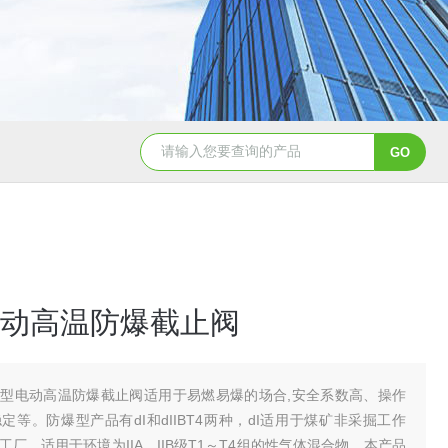
造纸行业电动刀闸阀选型
dn200湖泉电动截止阀
一体
动高温防爆截止阀
型电动高温防爆截止阀适用于易燃易爆的场合,安全系数高、操作
定等。防爆型产品有dI和dIIBT4两种，dI适用于煤矿非采掘工作
用于工厂，适用于环境为IIA、IIB级T1～T4组的性气体混合物。本产品