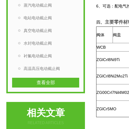
蒸汽电动截止阀
6、可选：配电气
电站电动截止阀
、主要零件材
四
真空电动截止阀
阀体
阀盖
水封电动截止阀
WCB
衬氟电动截止阀
ZGlCrl8Ni9Ti
高温高压电动截止阀
ZGlCrl8Ni2Mo2Ti
查看全部
ZG00Crl7Nil4M0
ZGlCr5MO
相关文章
RELATED ARTICLES