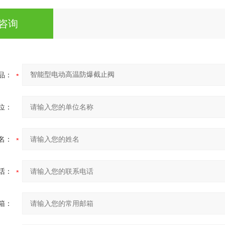
咨询
品：
位：
名：
话：
箱：