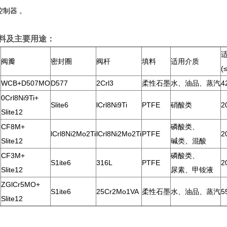
控制器 。
料及主要用途：
阀瓣
密封圈
阀杆
填料
适用介质
(
WCB+D507MO
D577
2Crl3
柔性石墨
水、油品、蒸汽
4
0Crl8Ni9Ti+
Slite6
lCrl8Ni9Ti
PTFE
硝酸类
2
Slite12
CF8M+
磷酸类、
lCrl8Ni2Mo2Ti
lCrl8Ni2Mo2Ti
PTFE
2
Slite12
碱类、混酸
CF3M+
磷酸类、
2
S1ite6
316L
PTFE
2
Slite12
尿素、甲铵液
ZGlCr5MO+
S1ite6
25Cr2Mo1VA
柔性石墨
水、油品、蒸汽
5
Slite12