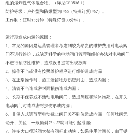
组的爆炸性气体混合物。（详见GB3836.1）
防护等级：户外型和防爆型为IP65（特殊订货IP67）。
工作制：短时15分钟（特殊订货30分钟）。
运行期造成内漏的原因：
1、常见的原因是运营管理者考虑到较为昂贵的维护费用对电动阀
门不进行维护，或缺乏科学的电动阀门管理和维护办法对电动阀门
不进行预防性维护，造成设备提前出现故障；
2、操作不当或没有按照维护程序进行维护造成内漏；
3、在正常操作时，施工遗留物划伤密封面，造成内漏；
4、清管不当造成密封面损伤造成内漏；
5、长期不保养或不活动电动阀门，造成阀座和球体抱死，在开关
电动阀门时造成密封损伤形成内漏；
6、
非侵入式调节型电动截止阀
开关不到位造成内漏，任何球阀无
论开、关位，一般倾斜2°～3°就可能引起泄漏;
7、许多大口径球阀大都有阀杆止动块，如果使用时间长，由于锈