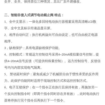
全开、全关、保持原位三种情况，且出厂后不易修改。
二、
智能非侵入式调节电动截止阀
特点：
1、全中文显示：一体化多回转电动执行器视窗采用高清晰LCD数
字、全中文及标示符液晶显示屏。
2、相序自动纠正：执行机构旋向可自由设定，也可自由校正电源
相序。
3，缺相保护：具有电源缺相保护功能。
4、控制模式：常规远方控制信号采用4~20mA模拟量信号控制，提
供4~20mA信号反馈（可提供特殊量控制）。远方控制信号、反馈信
号均与内部实现电气隔离。
5、 禁动延时保护：避免或减少了机械部分由于惯性承受的反作用
力。此保护功能同时适用于现场控制方式和远控控制方式。
6、电子互锁保护：在一个指令正在执行且保持有效，再施加另一
个反向控制指令时（即两个指令同时存在并有效），此时电动执行
器将停执行完个指令后再执行下一个指令。