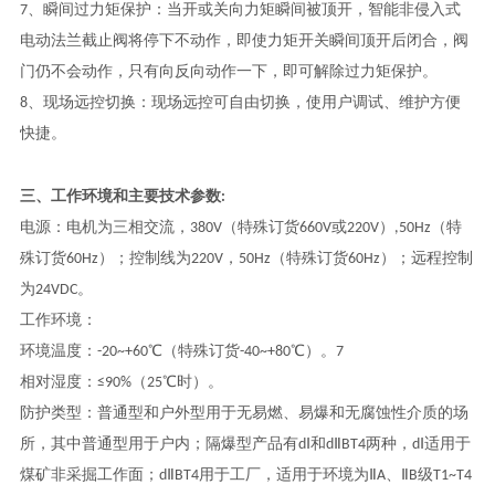
7、瞬间过力矩保护：当开或关向力矩瞬间被顶开，
智能非侵入式
电动法兰截止阀
将停下不动作，即使力矩开关瞬间顶开后闭合，阀
门仍不会动作，只有向反向动作一下，即可解除过力矩保护。
8、现场远控切换：现场远控可自由切换，使用户调试、维护方便
快捷。
三、
工作环境和主要技术参数:
电源：电机为三相交流，380V（特殊订货660V或220V）,50Hz（特
殊订货60Hz）；控制线为220V，50Hz（特殊订货60Hz）；远程控制
为24VDC。
工作环境：
环境温度：-20~+60℃（特殊订货-40~+80℃）。7
相对湿度：≤90%（25℃时）。
防护类型：普通型和户外型用于无易燃、易爆和无腐蚀性介质的场
所，其中普通型用于户内；隔爆型产品有dⅠ和dⅡBT4两种，dⅠ适用于
煤矿非采掘工作面；dⅡBT4用于工厂，适用于环境为ⅡA、ⅡB级T1~T4