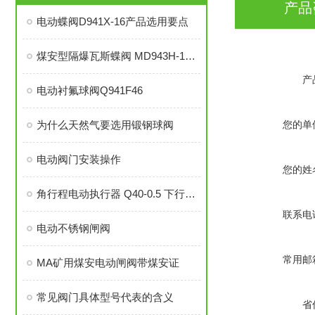
产品
电动蝶阀D941X-16产品选用要点
煤安型隔爆瓦斯蝶阀 MD943H-16C DN300
产
电动衬氟球阀Q941F46
为什么天然气要选用锻钢球阀
您的单
电动阀门安装操作
您的姓
角行程电动执行器 Q40-0.5 下行LORA上行4G 电动阀执行机构
联系电
电动不锈钢闸阀
常用邮
MA矿用煤安电动闸阀带煤安证
常见阀门具体型号代表的含义
省