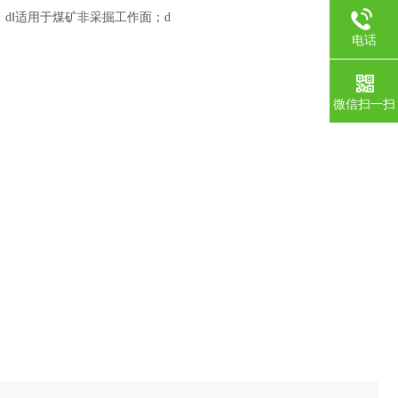
两种，dⅠ适用于煤矿非采掘工作面；d
电话
微信扫一扫