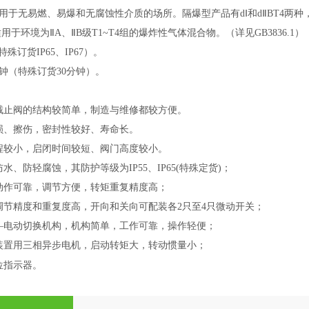
用于无易燃、易爆和无腐蚀性介质的场所。隔爆型产品有
dⅠ和dⅡBT4
用于环境为ⅡA、ⅡB级T1~T4组的爆炸性气体混合物。（详见GB3836.1）
（特殊订货IP65、IP67）。
分钟（特殊订货30分钟）。
截止阀的结构较简单，制造与维修都较方便。
损、擦伤，密封性较好、寿命长。
程较小，启闭时间较短、阀门高度较小。
水、防轻腐蚀，其防护等级为IP55、IP65(特殊定货)；
动作可靠，调节方便，转矩重复精度高；
调节精度和重复度高，开向和关向可配装各2只至4只微动开关；
—电动切换机构，机构简单，工作可靠，操作轻便；
装置用三相异步电机，启动转矩大，转动惯量小；
位指示器。