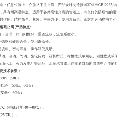
道
上任意
位置上，介质从下往上流。产品设计制造按国家标准
GB1223
，具有耐高温特点。适用于各类腐性介质的管道上，有良好的防腐性的足
封作用。结构简单、紧凑、检修方便，使用寿命长。密封面运动磨擦力小
钢截止阀
产品特点
:
设计合理，阀门刚性好，通道流畅，流阻系数小。
不锈钢和硬质合金，使用寿命长。
墨填料、密封可靠、操作轻便灵活。
手动、电动、气动、齿轮传功，结构型式：弹性楔式单闸板、刚性楔式单
石油化工，火力发电厂等油品、水蒸汽管路上作接通或截断管路中介质的
要技术参数：
380V（50Hz）
、415V（50Hz、60Hz）；
（50Hz、60Hz）
+60℃（特殊订货-40~+80℃）。
（25℃时）。