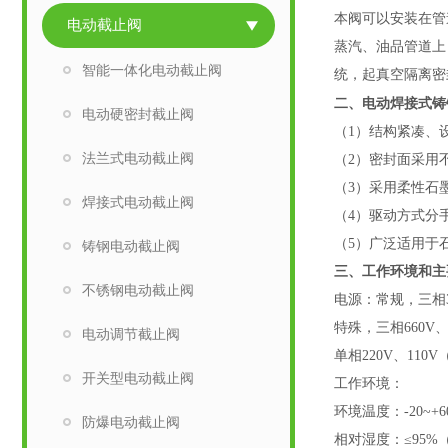
本阀
可以安装在管
电动截止阀
蒸汽、油品管道上
智能一体化电动截止阀
统，起真空隔离密
二、
电动焊接式铸
电动硬密封截止阀
（
1）结构紧凑、
法兰式电动截止阀
（
2）密封面采用
（
3）采用柔性石
焊接式电动截止阀
（
4）驱动方式分
（
5）广泛适用于
铸钢电动截止阀
三、工作环境和主
不锈钢电动截止阀
电源：常规，三相
特殊，三相
660V
电动调节截止阀
单相
220V、110V
开关型电动截止阀
工作环境：
环境温度：
-20~
防爆电动截止阀
相对湿度：
≤95%