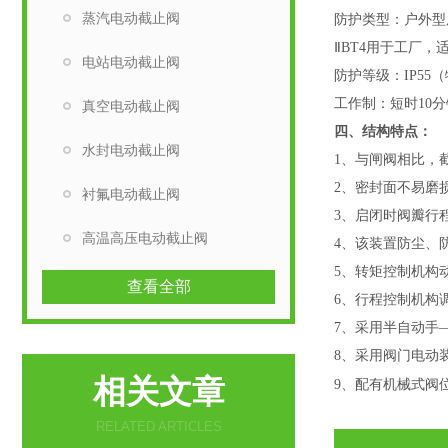
蒸汽电动截止阀
防护类型：户外型
ⅡBT4用于工厂，适
电站电动截止阀
防护等级：
IP55
工作制：短时
10
真空电动截止阀
四、结构特点：
水封电动截止阀
1、与闸阀相比，
2、密封面不易磨
衬氟电动截止阀
3、启闭时阀瓣行
高温高压电动截止阀
4、该装置防尘、防
5、转矩控制机构
查看全部
6、行程控制机构
7、采用半自动手
8、采用阀门电动
相关文章
9、配有机械式阀
RELATED ARTICLES