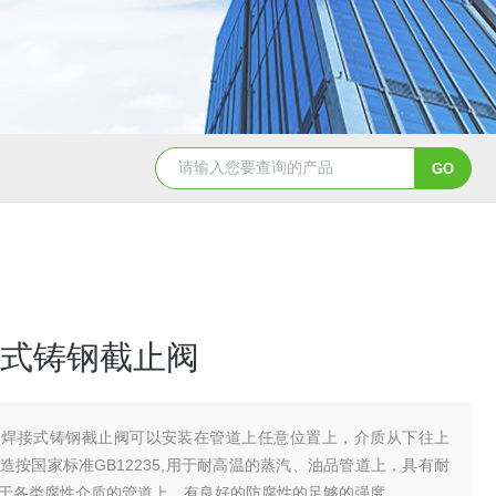
造纸行业电动刀闸阀选型
dn200湖泉电动截止阀
一体
式铸钢截止阀
动焊接式铸钢截止阀可以安装在管道上任意位置上，介质从下往上
造按国家标准GB12235,用于耐高温的蒸汽、油品管道上，具有耐
于各类腐性介质的管道上，有良好的防腐性的足够的强度。