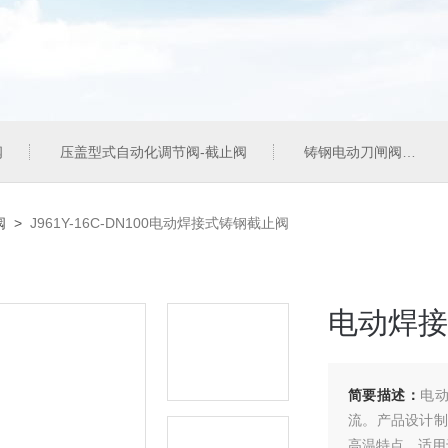
阀
压盖型式自动化调节阀-截止阀
铸钢电动刀闸阀
阀
>
J961Y-16C-DN100电动焊接式铸钢截止阀
电动焊接
简要描述：
电
流。产品设计制
高温特点。适用