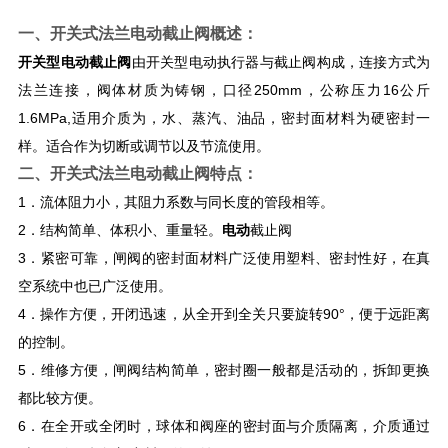
一、
开关式法兰电动截止阀
概述：
开关型电动截止阀
由开关型电动执行器与截止阀构成，连接方式为
法兰连接，阀体材质为铸钢，口径250mm，公称压力16公斤
1.6MPa,适用介质为，水、蒸汽、油品，密封面材料为硬密封一
样。适合作为切断或调节以及节流使用。
二、
开关式法兰电动截止阀
特点：
1．流体阻力小，其阻力系数与同长度的管段相等。
2．结构简单、体积小、重量轻。
电动
截止阀
3．紧密可靠，闸阀的密封面材料广泛使用塑料、密封性好，在真
空系统中也已广泛使用。
4．操作方便，开闭迅速，从全开到全关只要旋转90°，便于远距离
的控制。
5．维修方便，闸阀结构简单，密封圈一般都是活动的，拆卸更换
都比较方便。
6．在全开或全闭时，球体和阀座的密封面与介质隔离，介质通过