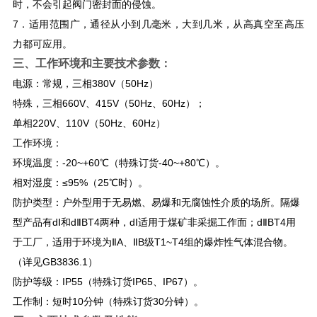
时，不会引起阀门密封面的侵蚀。
7．适用范围广，通径从小到几毫米，大到几米，从高真空至高压
力都可应用。
三、
工作环境和主要技术参数：
电源：常规，三相380V（50Hz）
特殊，三相660V、415V（50Hz、60Hz）；
单相220V、110V（50Hz、60Hz）
工作环境：
环境温度：-20~+60℃（特殊订货-40~+80℃）。
相对湿度：≤95%（25℃时）。
防护类型：户外型用于无易燃、易爆和无腐蚀性介质的场所。隔爆
型产品有dⅠ和dⅡBT4两种，dⅠ适用于煤矿非采掘工作面；dⅡBT4用
于工厂，适用于环境为ⅡA、ⅡB级T1~T4组的爆炸性气体混合物。
（详见GB3836.1）
防护等级：IP55（特殊订货IP65、IP67）。
工作制：短时10分钟（特殊订货30分钟）。