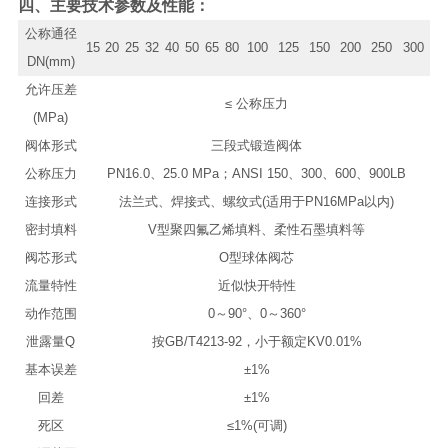
四、主要技术参数及性能：
公称通径
15
20
25
32
40
50
65
80
100
125
150
200
250
300
DN(mm)
允许压差
≤ 公称压力
(MPa)
阀体形式
三段式锻造阀体
公称压力
PN16.0、25.0 MPa；ANSI 150、300、600、900LB
连接形式
法兰式、焊接式、螺纹式(适用于PN16MPa以内)
密封填料
V型聚四氟乙烯填料、柔性石墨填料等
阀芯形式
O型球体阀芯
流量特性
近似快开特性
动作范围
0～90°、0～360°
泄露量Q
按GB/T4213-92，小于额定KV0.01%
基本误差
±1%
回差
±1%
死区
≤1%(可调)