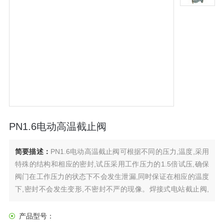
PN1.6电动高温截止阀
简要描述：
PN1.6电动高温截止阀可根据不同的压力,温度,采用
特殊的结构和相应的密封,试压采用工作压力的1.5倍试压,确保
阀门在工作压力的状态下不会发生泄漏,同时保证在相应的温度
下,密封不会发生变形,不密封不严的现像。焊接式电站截止阀,
是电力,电气,机电、电控设备工程中应用zui多的阀门之一,由于
其安装方便,制造合理,经济简单,所以大量使用在电力工程等管
产品型号：