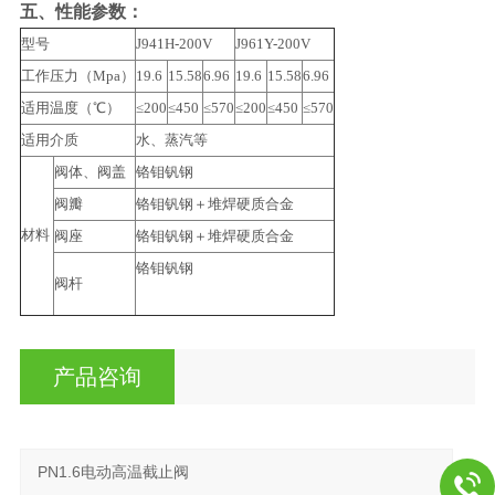
五、性能参数：
型号
J941H-200V
J961Y-200V
工作压力（Mpa）
19.6
15.58
6.96
19.6
15.58
6.96
适用温度（℃）
≤200
≤450
≤570
≤200
≤450
≤570
适用介质
水、蒸汽等
阀体、阀盖
铬钼钒钢
阀瓣
铬钼钒钢＋堆焊硬质合金
材料
阀座
铬钼钒钢＋堆焊硬质合金
铬钼钒钢
阀杆
产品咨询