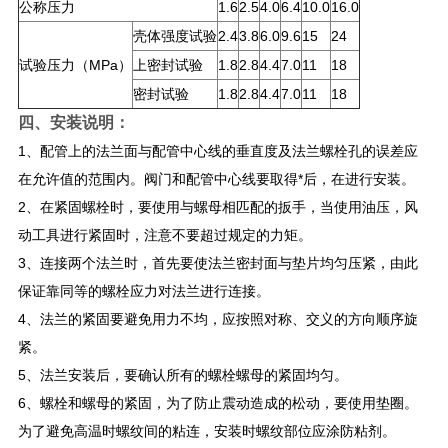
公称压力
1.6
2.5
4.0
6.4
10.0
16.0
壳体强度试验
2.4
3.8
6.0
9.6
15
24
试验压力（MPa）
上密封试验
1.8
2.8
4.4
7.0
11
18
密封试验
1.8
2.8
4.4
7.0
11
18
四、安装说明：
1、配管上的法兰面与配管中心线的垂直度及法兰螺栓孔的误差应
在允许值的范围内。阀门和配管中心线要取得*后，在进行安装。
2、在紧固螺栓时，要使用与螺母相匹配的扳手，当使用油压，风
动工具进行紧固时，注意不要超过规定的力矩。
3、连接两个法兰时，首先要使法兰密封面与垫片均匀压紧，由此
保证靠同等的螺栓应力对法兰进行连接。
4、法兰的紧固要避免用力不均，应按照对称、交义的方向顺序旋
紧。
5、法兰安装后，要确认所有的螺栓螺母的紧固均匀。
6、螺栓和螺母的紧固，为了防止震动造成的松动，要使用垫圈。
为了避免高温时螺纹间的粘连，安装时螺纹部位应涂防粘剂。