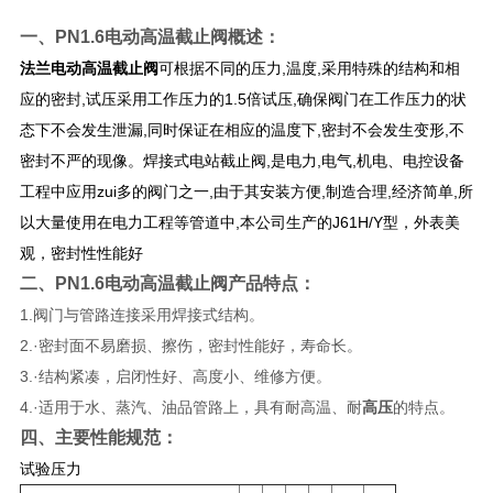
一、
PN1.6电动高温截止阀
概述：
法兰电动高温截止阀
可根据不同的压力,温度,采用特殊的结构和相
应的密封,试压采用工作压力的1.5倍试压,确保阀门在工作压力的状
态下不会发生泄漏,同时保证在相应的温度下,密封不会发生变形,不
密封不严的现像。焊接式电站截止阀,是电力,电气,机电、电控设备
工程中应用zui多的阀门之一,由于其安装方便,制造合理,经济简单,所
以大量使用在电力工程等管道中,本公司生产的J61H/Y型，外表美
观，密封性性能好
二、
PN1.6电动高温截止阀
产品特点：
1.阀门与管路连接采用焊接式结构。
2.·密封面不易磨损、擦伤，密封性能好，寿命长。
3.·结构紧凑，启闭性好、高度小、维修方便。
4.·适用于水、蒸汽、油品管路上，具有耐高温、耐
高压
的特点。
四、主要性能规范：
试验压力