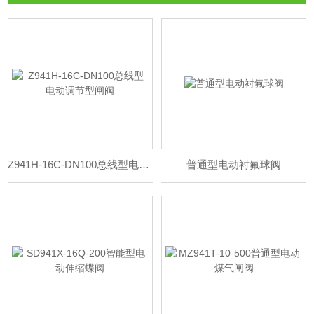
Z941H-16C-DN100总线型电动调节型闸阀
普通型电动衬氟球阀