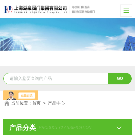
当前位置：
首页
>
产品中心
产品分类
PRODUCT CLASSIFICATION