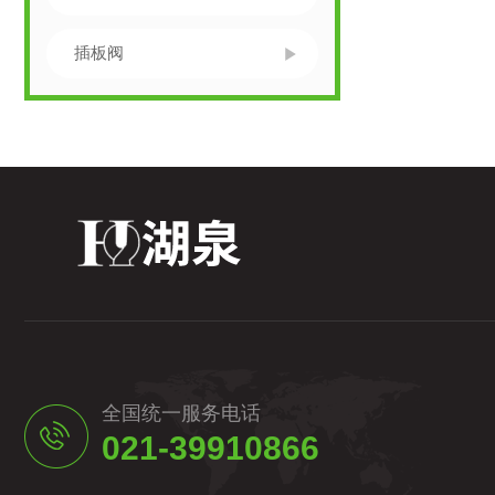
插板阀
全国统一服务电话
021-39910866