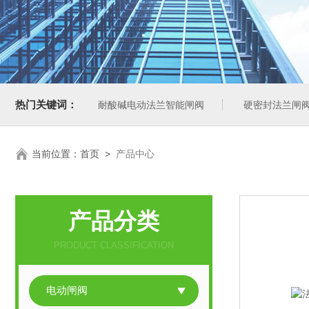
热门关键词：
耐酸碱电动法兰智能闸阀
硬密封法兰闸
当前位置：
首页
>
产品中心
产品分类
PRODUCT CLASSIFICATION
电动闸阀