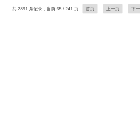
共 2891 条记录，当前 65 / 241 页
首页
上一页
下一