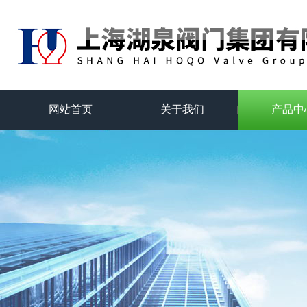
网站首页
关于我们
产品中