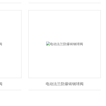
阀
电动法兰防爆铸钢球阀