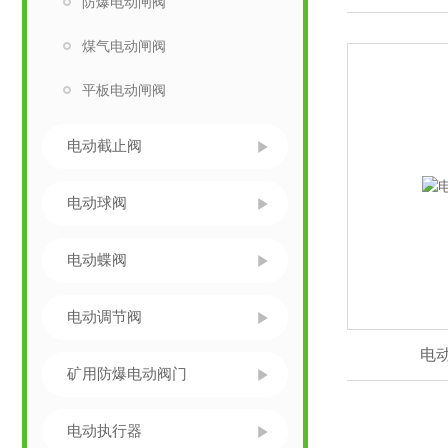
防爆电动闸阀
煤气电动闸阀
平板电动闸阀
电动截止阀
电动球阀
电动蝶阀
电动调节阀
电
矿用防爆电动阀门
电动执行器