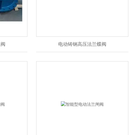
蝶阀
电动铸钢高压法兰蝶阀