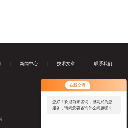
们
新闻中心
技术文章
联系我们
在线交流
您好！欢迎前来咨询，很高兴为您
服务，请问您要咨询什么问题呢？
号