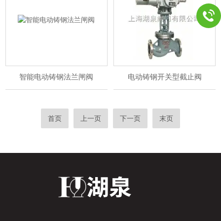
智能电动铸钢法兰闸阀
电动铸钢开关型截止阀
首页
上一页
下一页
末页