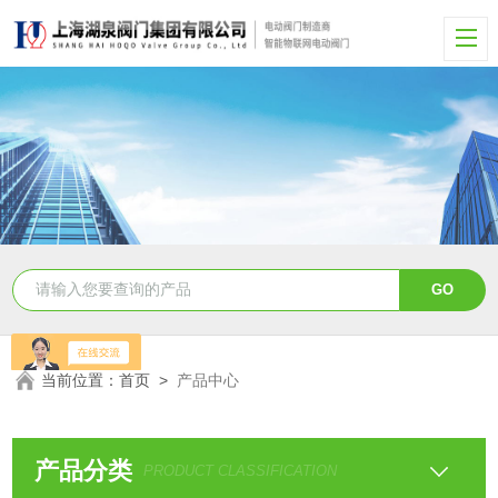
当前位置：
首页
>
产品中心
产品分类
PRODUCT CLASSIFICATION